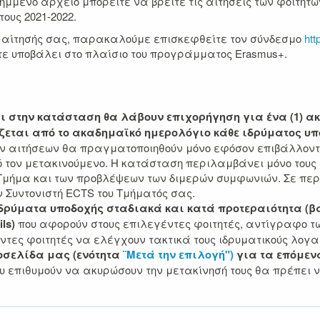
μμένο αρχείο μπορείτε να βρείτε τις αιτήσεις των φοιτητ
ους 2021-2022.
ς αίτησής σας, παρακαλούμε επισκεφθείτε τον σύνδεσμο
htt
ε υποβάλει στο πλαίσιο του προγράμματος Erasmus+.
ι στην κατάσταση θα λάβουν επιχορήγηση για ένα (1) 
ίζεται από το ακαδημαϊκό ημερολόγιο κάθε ιδρύματος υπ
των αιτήσεων θα πραγματοποιηθούν μόνο εφόσον επιβάλλον
 τον μετακινούμενο. Η κατάσταση περιλαμβάνει μόνο τους 
 Τμήμα και των προβλέψεων των διμερών συμφωνιών. Σε πε
ν Συντονιστή ECTS του Τμήματός σας.
ιδρύματα υποδοχής σταδιακά και κατά προτεραιότητα (β
ls)
που αφορούν στους επιλεγέντες φοιτητές, αντίγραφο των
ες φοιτητές να ελέγχουν τακτικά τους ιδρυματικούς λογα
τοσελίδα μας (ενότητα
¨Μετά την επιλογή")
για τα επόμεν
 που επιθυμούν να ακυρώσουν την μετακίνησή τους θα πρέπ