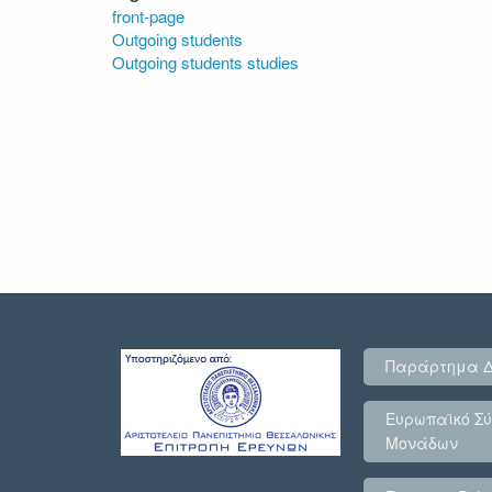
front-page
Outgoing students
Outgoing students studies
Παράρτημα 
Ευρωπαϊκό Σύ
Μονάδων