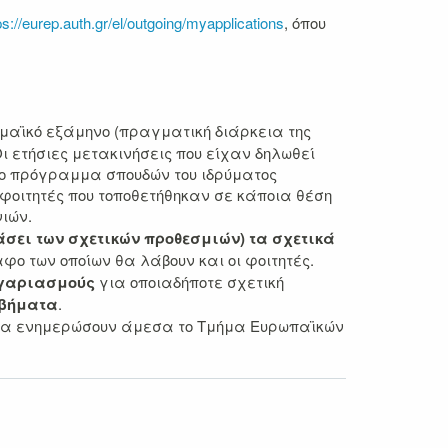
ps://eurep.auth.gr/el/outgoing/myapplications
, όπου
ημαϊκό εξάμηνο
(πραγματική διάρκεια της
ι ετήσιες μετακινήσεις που είχαν δηλωθεί
το πρόγραμμα σπουδών του ιδρύματος
φοιτητές που τοποθετήθηκαν σε κάποια θέση
ιών.
άσει των σχετικών προθεσμιών) τα σχετικά
ο των οποίων θα λάβουν και οι φοιτητές.
λογαριασμούς
για οποιαδήποτε σχετική
 βήματα
.
ι να ενημερώσουν άμεσα το Τμήμα Ευρωπαϊκών