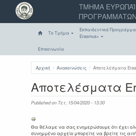
Παράκαμψη
ΤΜΗΜΑ ΕΥΡΩΠΑΪ
προς
ΠΡΟΓΡΑΜΜΑΤΩΝ
το
κυρίως
περιεχόμενο
Εκπαιδευτικά Προγράμμ
Το Τμήμα
Erasmus+
Επικοινωνία
Αρχική
Ανακοινώσεις
Αποτελέσματα Eras
Αποτελέσματα Era
Published on
Τετ, 15/04/2020 - 13:30
Θα θέλαμε να σας ενημερώσουμε ότι έχει
ολ
συνημμένο αρχείο μπορείτε να βρείτε
τις αι