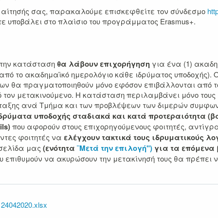
ς αίτησής σας, παρακαλούμε επισκεφθείτε τον σύνδεσμο
htt
ε υποβάλει στο πλαίσιο του προγράμματος Erasmus+.
 στην κατάσταση
θα λάβουν επιχορήγηση
για ένα (1) ακαδ
 από το ακαδημαϊκό ημερολόγιο κάθε ιδρύματος υποδοχής). Ο
σεων θα πραγματοποιηθούν μόνο εφόσον επιβάλλονται από 
 τον μετακινούμενο. Η κατάσταση περιλαμβάνει μόνο τους 
ταξης ανά Τμήμα και των προβλέψεων των διμερών συμφων
ιδρύματα υποδοχής σταδιακά και κατά προτεραιότητα (β
ls)
που αφορούν στους επιχορηγούμενους φοιτητές, αντίγραφ
ντες φοιτητές να
ελέγχουν τακτικά τους ιδρυματικούς 
οσελίδα μας
(ενότητα
¨Μετά την επιλογή")
για τα επόμενα
που επιθυμούν να ακυρώσουν την μετακίνησή τους θα πρέπε
24042020.xlsx