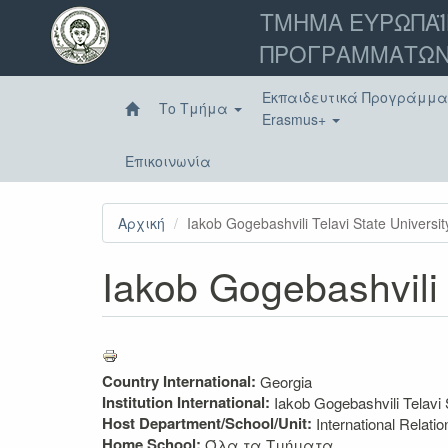
Παράκαμψη
ΤΜΗΜΑ ΕΥΡΩΠΑΪ
προς
ΠΡΟΓΡΑΜΜΑΤΩΝ
το
κυρίως
περιεχόμενο
Εκπαιδευτικά Προγράμμ
Το Τμήμα
Erasmus+
Επικοινωνία
Αρχική
Iakob Gogebashvili Telavi State Universit
Iakob Gogebashvili 
Country International:
Georgia
Institution International:
Iakob Gogebashvili Telavi 
Host Department/School/Unit:
International Relatio
Home School:
Όλα τα Τμήματα