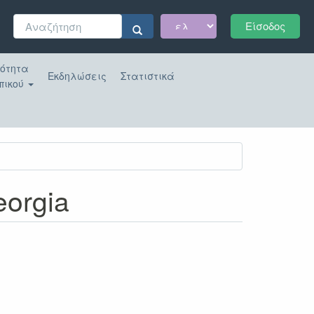
Φόρμα
Είσοδος
αναζήτησης
Αναζήτηση
κότητα
Εκδηλώσεις
Στατιστικά
πικού
eorgia