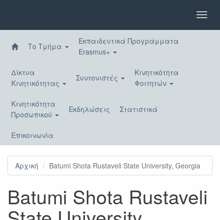
Παράκαμψη
προς
Toggl
το
navig
κυρίως
Εκπαιδευτικά Προγράμματα
περιεχόμενο
Το Τμήμα
Erasmus+
Δίκτυα
Κινητικότητα
Συντονιστές
Κινητικότητας
Φοιτητών
Κινητικότητα
Εκδηλώσεις
Στατιστικά
Προσωπικού
Επικοινωνία
Αρχική
Batumi Shota Rustaveli State University, Georgia
Batumi Shota Rustaveli
State University,