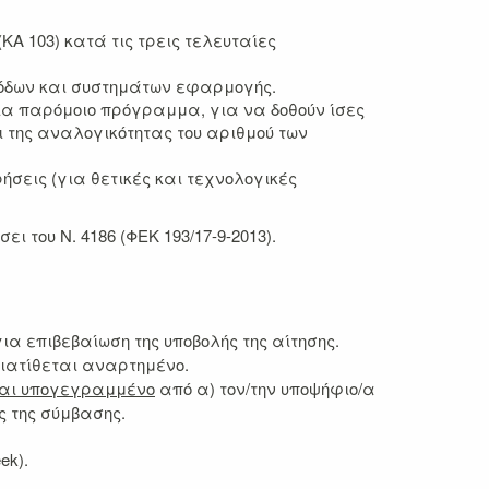
Α 103) κατά τις τρεις τελευταίες
θόδων και συστημάτων εφαρμογής.
για παρόμοιο πρόγραμμα, για να δοθούν ίσες
ι της αναλογικότητας του αριθμού των
σεις (για θετικές και τεχνολογικές
ι του Ν. 4186 (ΦΕΚ 193/17-9-2013).
ια επιβεβαίωση της υποβολής της αίτησης.
α διατίθεται αναρτημένο.
και υπογεγραμμένο
από α) τον/την υποψήφιο/α
ς της σύμβασης.
ek).