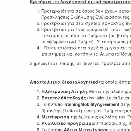
Κριτήρια επιλογής κατά σειρά προτεραιότ
Προτεραιότητα σε όσους δεν έχουν μετα
Προσκλήσεις Εκδήλωσης Ενδιαφέροντος.
Προτεραιότητα στα σχέδια εργασίας πο
Προτεραιότητα ενός ατόμου σε περίπτωσ
ευκαιρίες σε όλα τα Τμήματα (με βάση τ
υποψήφιων ανά Τμήμα). Σ’ αυτή την περ
Προτεραιότητα στα σχέδια εργασίας των 
επιστήμες) και κατόπιν τα Ανώτατα Ιδρ
Σημειώνεται, επίσης, ότι δίνεται προτεραιότητ
Απαιτούμενα δικαιολογητικά
τα οποία έπρε
Ηλεκτρονική Αίτηση
. Μετά την ολοκλήρ
Επιστολή
Αποδοχής
(Invitation Letter/L
Το έντυπο
Training
Mobility
Agreement
στην
β) τον/την Προϊστάμενο/η του Τμήματος 
Μετάφραση
της δεύτερης σελίδας του Tr
Αναλυτικό πρόγραμμα
επιμόρφωσης, στ
Το έντυπο
Άδεια Μετακίνησης
πρωτότυπα