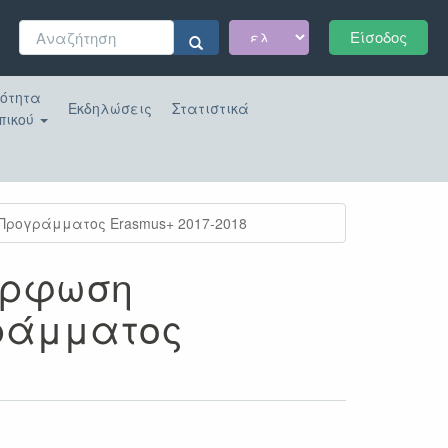
Φόρμα
Είσοδος
αναζήτησης
Αναζήτηση
κότητα
Εκδηλώσεις
Στατιστικά
πικού
Προγράμματος Erasmus+ 2017-2018
όρφωση
γράμματος