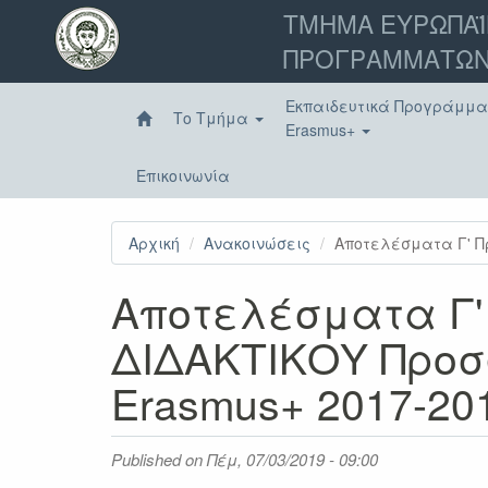
Παράκαμψη
ΤΜΗΜΑ ΕΥΡΩΠΑΪ
προς
ΠΡΟΓΡΑΜΜΑΤΩΝ
το
κυρίως
περιεχόμενο
Εκπαιδευτικά Προγράμμ
Το Τμήμα
Erasmus+
Επικοινωνία
Αρχική
Ανακοινώσεις
Αποτελέσματα Γ' Π
Αποτελέσματα Γ'
ΔΙΔΑΚΤΙΚΟΥ Προσ
Erasmus+ 2017-20
Published on
Πέμ, 07/03/2019 - 09:00