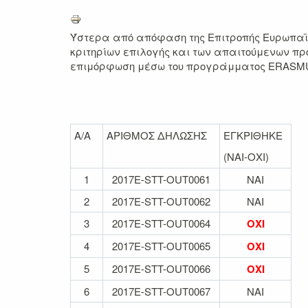
Ύστερα από απόφαση της Επιτροπής Ευρωπαϊκ
κριτηρίων επιλογής και των απαιτούμενων προ
επιμόρφωση μέσω του προγράμματος ERASMUS+
Α/Α
ΑΡΙΘΜΟΣ ΔΗΛΩΣΗΣ
ΕΓΚΡΙΘΗΚΕ
(ΝΑΙ-ΟΧΙ)
1
2017E-STT-OUT0061
ΝΑΙ
2
2017E-STT-OUT0062
ΝΑΙ
3
2017E-STT-OUT0064
ΟΧΙ
4
2017E-STT-OUT0065
ΟΧΙ
5
2017E-STT-OUT0066
ΟΧΙ
6
2017E-STT-OUT0067
ΝΑΙ