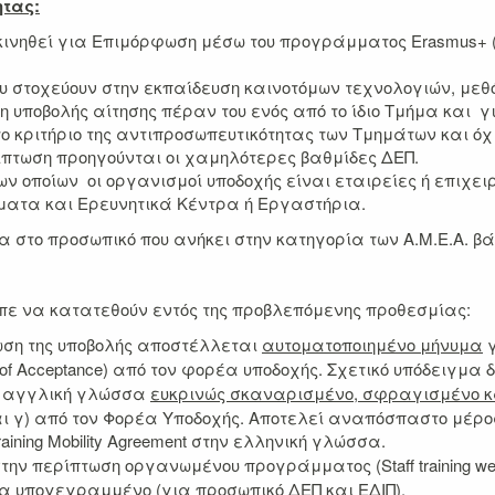
ητας:
κινηθεί για Επιμόρφωση μέσω του προγράμματος Erasmus+ (Κ
υ στοχεύουν στην εκπαίδευση καινοτόμων τεχνολογιών, με
η υποβολής αίτησης πέραν του ενός από το ίδιο Τμήμα και 
ο κριτήριο της αντιπροσωπευτικότητας των Τμημάτων και όχ
ίπτωση προηγούνται οι χαμηλότερες βαθμίδες ΔΕΠ.
οποίων οι οργανισμοί υποδοχής είναι εταιρείες ή επιχειρή
ύματα και Ερευνητικά Κέντρα ή Εργαστήρια.
α στο προσωπικό που ανήκει στην κατηγορία των Α.Μ.Ε.Α. βάσε
πε να κατατεθούν εντός της προβλεπόμενης προθεσμίας:
ωση της υποβολής αποστέλλεται
αυτοματοποιημένο μήνυμα
γ
etter of Acceptance) από τον φορέα υποδοχής. Σχετικό υπόδειγμ
 αγγλική γλώσσα
ευκρινώς σκαναρισμένο, σφραγισμένο 
και γ) από τον Φορέα Υποδοχής. Αποτελεί αναπόσπαστο μέρο
aining Mobility Agreement στην ελληνική γλώσσα.
ην περίπτωση οργανωμένου προγράμματος (Staff training we
 υπογεγραμμένο (για προσωπικό ΔΕΠ και ΕΔΙΠ).