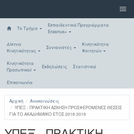
Παράκαμψη
προς
Toggl
το
navig
κυρίως
Εκπαιδευτικά Προγράμματα
περιεχόμενο
Το Τμήμα
Erasmus+
Δίκτυα
Κινητικότητα
Συντονιστές
Κινητικότητας
Φοιτητών
Κινητικότητα
Εκδηλώσεις
Στατιστικά
Προσωπικού
Επικοινωνία
Αρχική
Ανακοινώσεις
YΠΕΞ - ΠΡΑΚΤΙΚΗ ΑΣΚΗΣΗ ΠΡΟΣΦΕΡΟΜΕΝΕΣ ΘΕΣΕΙΣ
ΓΙΑ ΤΟ ΑΚΑΔΗΜΑΪΚΟ ΕΤΟΣ 2018-2019
YΠΕΞ - ΠΡΑΚΤΙΚΗ