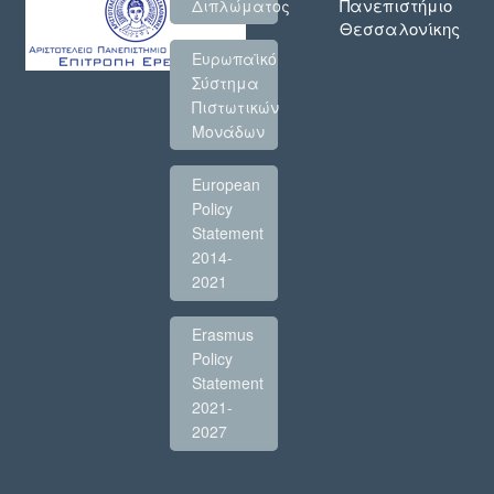
Πανεπιστήμιο
Διπλώματος
Θεσσαλονίκης
Ευρωπαϊκό
Σύστημα
Πιστωτικών
Μονάδων
European
Policy
Statement
2014-
2021
Erasmus
Policy
Statement
2021-
2027