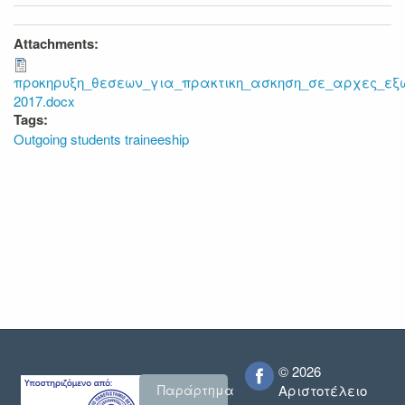
Attachments:
προκηρυξη_θεσεων_για_πρακτικη_ασκηση_σε_αρχες_εξω
2017.docx
Tags:
Outgoing students traineeship
© 2026
Παράρτημα
Αριστοτέλειο