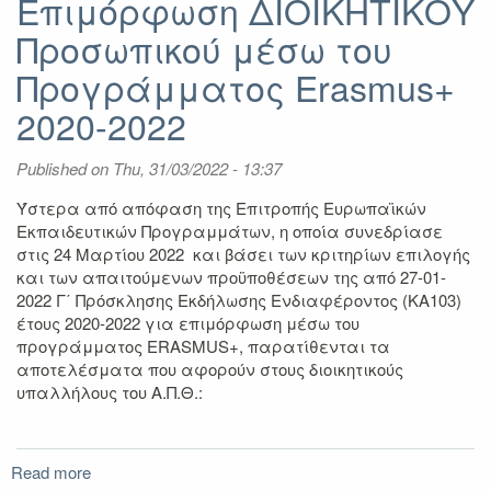
Επιμόρφωση ΔΙΟΙΚΗΤΙΚΟΥ
ΔΙΔΑΚΤΙΚΟΥ
Προσωπικού
Προσωπικού μέσω του
μέσω
Προγράμματος Erasmus+
του
Προγράμματος
2020-2022
Erasmus+
2020-
Published on
2022
Thu, 31/03/2022 - 13:37
Ύστερα από απόφαση της Επιτροπής Ευρωπαϊκών
Εκπαιδευτικών Προγραμμάτων, η οποία συνεδρίασε
στις 24 Μαρτίου 2022 και βάσει των κριτηρίων επιλογής
και των απαιτούμενων προϋποθέσεων της από 27-01-
2022 Γ΄ Πρόσκλησης Εκδήλωσης Ενδιαφέροντος (ΚΑ103)
έτους 2020-2022 για επιμόρφωση μέσω του
προγράμματος ERASMUS+, παρατίθενται τα
αποτελέσματα που αφορούν στους διοικητικούς
υπαλλήλους του Α.Π.Θ.:
Read more
about