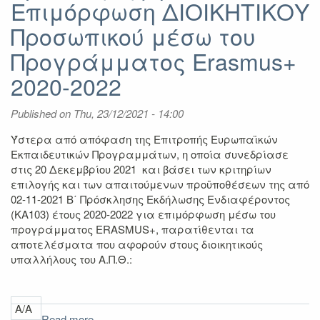
Επιμόρφωση ΔΙΟΙΚΗΤΙΚΟΥ
ΔΙΔΑΚΤΙΚΟΥ
Προσωπικού
Προσωπικού μέσω του
μέσω
Προγράμματος Erasmus+
του
Προγράμματος
2020-2022
Erasmus+
2020-
Published on
2022
Thu, 23/12/2021 - 14:00
Ύστερα από απόφαση της Επιτροπής Ευρωπαϊκών
Εκπαιδευτικών Προγραμμάτων, η οποία συνεδρίασε
στις 20 Δεκεμβρίου 2021 και βάσει των κριτηρίων
επιλογής και των απαιτούμενων προϋποθέσεων της από
02-11-2021 Β΄ Πρόσκλησης Εκδήλωσης Ενδιαφέροντος
(ΚΑ103) έτους 2020-2022 για επιμόρφωση μέσω του
προγράμματος ERASMUS+, παρατίθενται τα
αποτελέσματα που αφορούν στους διοικητικούς
υπαλλήλους του Α.Π.Θ.:
Α/Α
Read more
about