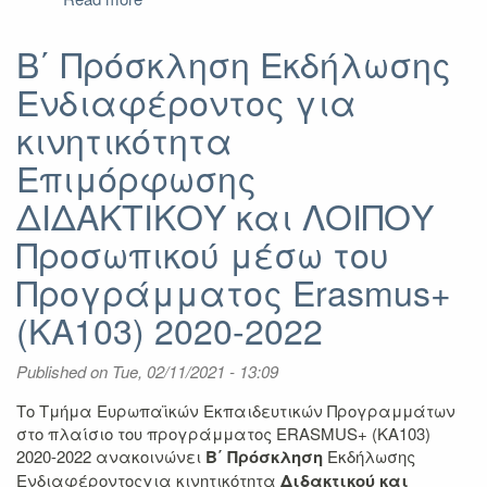
Αποτελέσματα
B'
Β΄ Πρόσκληση Εκδήλωσης
Πρόσκλησης
Ενδιαφέροντος για
για
Επιμόρφωση
κινητικότητα
ΔΙΟΙΚΗΤΙΚΟΥ
Προσωπικού
Επιμόρφωσης
μέσω
ΔΙΔΑΚΤΙΚΟΥ και ΛΟΙΠΟΥ
του
Προγράμματος
Προσωπικού μέσω του
Erasmus+
2020-
Προγράμματος Erasmus+
2022
(KA103) 2020-2022
Published on
Tue, 02/11/2021 - 13:09
Το Τμήμα Ευρωπαϊκών Εκπαιδευτικών Προγραμμάτων
στο πλαίσιο του προγράμματος ERASMUS+ (KA103)
2020-2022 ανακοινώνει
Β΄ Πρόσκληση
Εκδήλωσης
Ενδιαφέροντοςγια κινητικότητα
Διδακτικού και