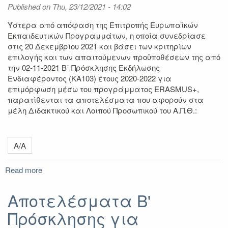
Published on
Erasmus+
Thu, 23/12/2021 - 14:02
(KA103)
Ύστερα από απόφαση της Επιτροπής Ευρωπαϊκών
ακαδ.
Εκπαιδευτικών Προγραμμάτων, η οποία συνεδρίασε
έτους
στις 20 Δεκεμβρίου 2021 και βάσει των κριτηρίων
2020-
επιλογής και των απαιτούμενων προϋποθέσεων της από
2022
την 02-11-2021 Β΄ Πρόσκλησης Εκδήλωσης
Ενδιαφέροντος (ΚΑ103) έτους 2020-2022 για
επιμόρφωση μέσω του προγράμματος ERASMUS+,
παρατίθενται τα αποτελέσματα που αφορούν στα
μέλη Διδακτικού και Λοιπού Προσωπικού του Α.Π.Θ.:
Α/Α
Read more
about
Αποτελέσματα
B'
Αποτελέσματα B'
Πρόσκλησης
Πρόσκλησης για
για
Επιμόρφωση