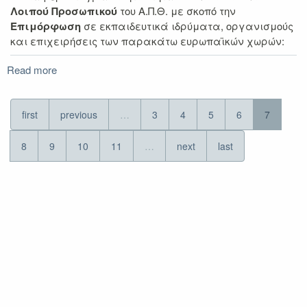
Λοιπού Προσωπικού
του Α.Π.Θ. με σκοπό την
Επιμόρφωση
σε εκπαιδευτικά ιδρύματα, οργανισμούς
και επιχειρήσεις των παρακάτω ευρωπαϊκών χωρών:
Read more
about
Β΄
Πρόσκληση
Εκδήλωσης
first
previous
…
3
4
5
6
7
Ενδιαφέροντος
για
8
9
10
11
…
next
last
κινητικότητα
Επιμόρφωσης
ΔΙΔΑΚΤΙΚΟΥ
και
ΛΟΙΠΟΥ
Προσωπικού
μέσω
του
Προγράμματος
Erasmus+
(KA103)