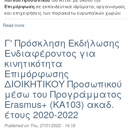
Λοιπού Προσωπικού
Επιμόρφωση
σε εκπαιδευτικά ιδρύματα, οργανισμούς
και επιχειρήσεις των παρακάτω ευρωπαϊκών χωρών:
Read more
about
Γ'
Πρόσκληση
Γ' Πρόσκληση Εκδήλωσης
Εκδήλωσης
Ενδιαφέροντος για
Ενδιαφέροντος
για
κινητικότητα
κινητικότητα
Επιμόρφωσης
Επιμόρφωσης
ΔΙΔΑΚΤΙΚΟΥ
ΔΙΟΙΚΗΤΙΚΟΥ Προσωπικού
και
ΛΟΙΠΟΥ
μέσω του Προγράμματος
Προσωπικού
μέσω
Erasmus+ (KA103) ακαδ.
του
έτους 2020-2022
Προγράμματος
Erasmus+
(KA103)
Published on
Thu, 27/01/2022 - 14:18
2020-