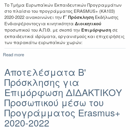
2022
Το Τμήμα Ευρωπαϊκών Εκπαιδευτικών Προγραμμάτων
στο πλαίσιο του προγράμματος ERASMUS+ (KA103)
2020-2022 ανακοινώνει την
Γ΄ Πρόσκληση
Εκδήλωσης
Ενδιαφέροντοςγια κινητικότητα
Διοικητικού
προσωπικού του Α.Π.Θ. με σκοπό την
Επιμόρφωση
σε
εκπαιδευτικά ιδρύματα, οργανισμούς και επιχειρήσεις
των παρακάτω ευρωπαϊκών χωρών:
Read more
about
Γ'
Πρόσκληση
Αποτελέσματα B'
Εκδήλωσης
Πρόσκλησης για
Ενδιαφέροντος
για
Επιμόρφωση ΔΙΔΑΚΤΙΚΟΥ
κινητικότητα
Επιμόρφωσης
Προσωπικού μέσω του
ΔΙΟΙΚΗΤΙΚΟΥ
Προγράμματος Erasmus+
Προσωπικού
μέσω
2020-2022
του
Προγράμματος