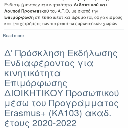
Ενδιαφέροντοςγια κινητικότητα
Διδακτικού και
Λοιπού Προσωπικού
του Α.Π.Θ. με σκοπό την
Επιμόρφωση
σε εκπαιδευτικά ιδρύματα, οργανισμούς
και επιχειρήσεις των παρακάτω ευρωπαϊκών χωρών:
Read more
about
Δ΄
Πρόσκληση
Δ' Πρόσκληση Εκδήλωσης
Εκδήλωσης
Ενδιαφέροντος για
Ενδιαφέροντος
για
κινητικότητα
κινητικότητα
Επιμόρφωσης
Επιμόρφωσης
ΔΙΔΑΚΤΙΚΟΥ
ΔΙΟΙΚΗΤΙΚΟΥ Προσωπικού
και
ΛΟΙΠΟΥ
μέσω του Προγράμματος
Προσωπικού
μέσω
Erasmus+ (KA103) ακαδ.
του
έτους 2020-2022
Προγράμματος
Erasmus+