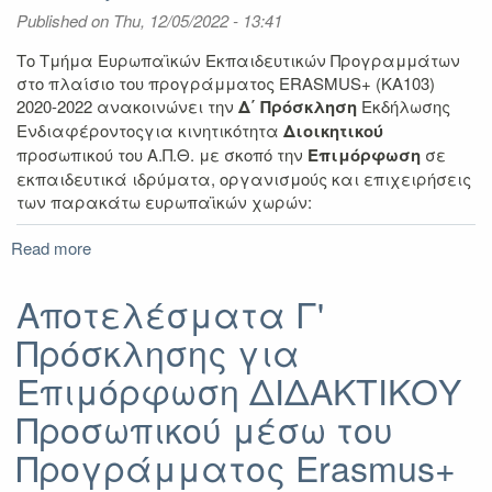
(KA103)
Published on
Thu, 12/05/2022 - 13:41
2020-
2022
Το Τμήμα Ευρωπαϊκών Εκπαιδευτικών Προγραμμάτων
στο πλαίσιο του προγράμματος ERASMUS+ (KA103)
2020-2022 ανακοινώνει την
Δ΄ Πρόσκληση
Εκδήλωσης
Ενδιαφέροντοςγια κινητικότητα
Διοικητικού
προσωπικού του Α.Π.Θ. με σκοπό την
Επιμόρφωση
σε
εκπαιδευτικά ιδρύματα, οργανισμούς και επιχειρήσεις
των παρακάτω ευρωπαϊκών χωρών:
Read more
about
Δ'
Πρόσκληση
Αποτελέσματα Γ'
Εκδήλωσης
Πρόσκλησης για
Ενδιαφέροντος
για
Επιμόρφωση ΔΙΔΑΚΤΙΚΟΥ
κινητικότητα
Επιμόρφωσης
Προσωπικού μέσω του
ΔΙΟΙΚΗΤΙΚΟΥ
Προγράμματος Erasmus+
Προσωπικού
μέσω