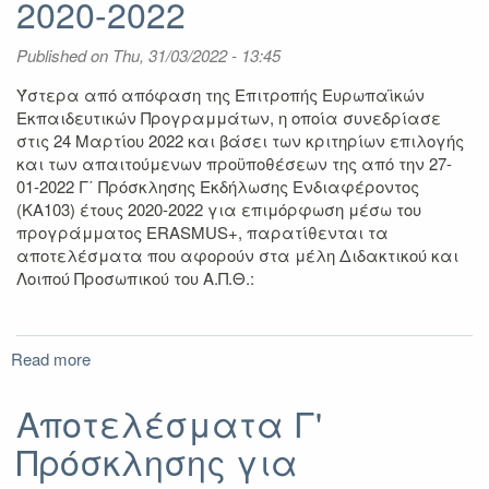
2020-2022
του
Προγράμματος
Published on
Erasmus+
Thu, 31/03/2022 - 13:45
(KA103)
Ύστερα από απόφαση της Επιτροπής Ευρωπαϊκών
ακαδ.
Εκπαιδευτικών Προγραμμάτων, η οποία συνεδρίασε
έτους
στις 24 Μαρτίου 2022 και βάσει των κριτηρίων επιλογής
2020-
και των απαιτούμενων προϋποθέσεων της από την 27-
2022
01-2022 Γ΄ Πρόσκλησης Εκδήλωσης Ενδιαφέροντος
(ΚΑ103) έτους 2020-2022 για επιμόρφωση μέσω του
προγράμματος ERASMUS+, παρατίθενται τα
αποτελέσματα που αφορούν στα μέλη Διδακτικού και
Λοιπού Προσωπικού του Α.Π.Θ.:
Read more
about
Αποτελέσματα
Γ'
Αποτελέσματα Γ'
Πρόσκλησης
Πρόσκλησης για
για
Επιμόρφωση