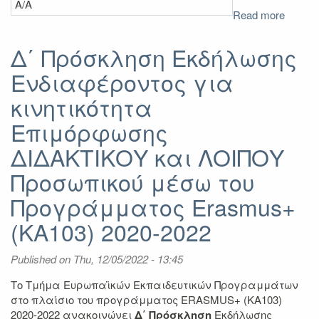
Α/Α
Read more
about
Αποτε
Δ'
Δ΄ Πρόσκληση Εκδήλωσης
Πρόσκ
Ενδιαφέροντος για
για
Επιμό
κινητικότητα
ΔΙΟΙΚ
Προσω
Επιμόρφωσης
μέσω
ΔΙΔΑΚΤΙΚΟΥ και ΛΟΙΠΟΥ
του
Προγρ
Προσωπικού μέσω του
Erasm
2020-
Προγράμματος Erasmus+
2022
(KA103) 2020-2022
Published on
Thu, 12/05/2022 - 13:45
Το Τμήμα Ευρωπαϊκών Εκπαιδευτικών Προγραμμάτων
στο πλαίσιο του προγράμματος ERASMUS+ (KA103)
2020-2022 ανακοινώνει
Δ΄ Πρόσκληση
Εκδήλωσης