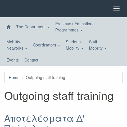
Skip
to
Toggl
main
navig
content
Erasmus+ Educational
The Department
Programmes
Mobility
Students
Staff
Coordinators
Networks
Mobility
Mobility
Events
Contact
Home
Outgoing staff training
Outgoing staff training
Αποτελέσματα Δ'