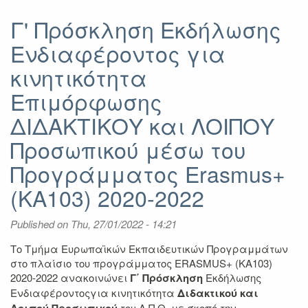
Αποτελέσματα
Γ'
Γ' Πρόσκληση Εκδήλωσης
Πρόσκλησης
Ενδιαφέροντος για
για
Επιμόρφωση
κινητικότητα
ΔΙΟΙΚΗΤΙΚΟΥ
Προσωπικού
Επιμόρφωσης
μέσω
ΔΙΔΑΚΤΙΚΟΥ και ΛΟΙΠΟΥ
του
Προγράμματος
Προσωπικού μέσω του
Erasmus+
2020-
Προγράμματος Erasmus+
2022
(KA103) 2020-2022
Published on
Thu, 27/01/2022 - 14:21
Το Τμήμα Ευρωπαϊκών Εκπαιδευτικών Προγραμμάτων
στο πλαίσιο του προγράμματος ERASMUS+ (KA103)
2020-2022 ανακοινώνει
Γ΄ Πρόσκληση
Εκδήλωσης
Ενδιαφέροντοςγια κινητικότητα
Διδακτικού και
του Α.Π.Θ. με σκοπό την