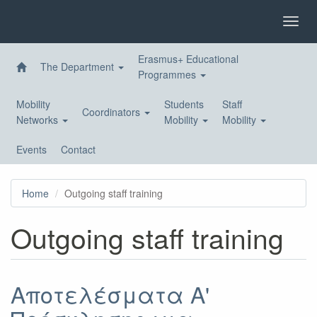
Skip
to
Toggl
main
navig
content
Erasmus+ Educational
The Department
Programmes
Mobility
Students
Staff
Coordinators
Networks
Mobility
Mobility
Events
Contact
Home
Outgoing staff training
Outgoing staff training
Αποτελέσματα A'