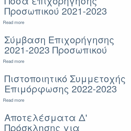
Ποσά επιχορήγησης
Mobility
Προσωπικού 2021-2023
Agreement
2021-
2023
Read more
about
(Διοικητικοί)
Ποσά
επιχορήγησης
Σύμβαση Επιχορήγησης
Προσωπικού
2021-2023 Προσωπικού
2021-
2023
Read more
about
Σύμβαση
Επιχορήγησης
Πιστοποιητικό Συμμετοχής
2021-
Επιμόρφωσης 2022-2023
2023
Προσωπικού
Read more
about
Πιστοποιητικό
Συμμετοχής
Αποτελέσματα Δ'
Επιμόρφωσης
Πρόσκλησης για
2022-
2023