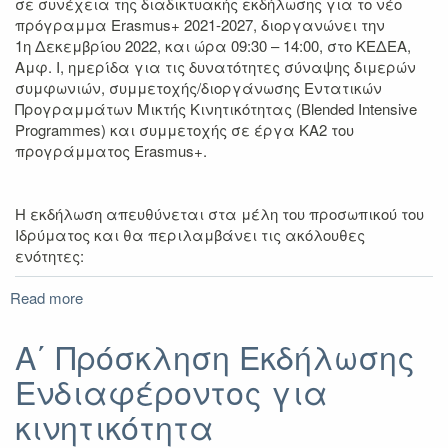
σε συνέχεια της διαδικτυακής εκδήλωσης για το νέο
πρόγραμμα Erasmus+ 2021-2027, διοργανώνει την
1
η
Δεκεμβρίου 2022, και ώρα 09:30 – 14:00, στο ΚΕΔΕΑ,
Αμφ. Ι, ημερίδα για τις δυνατότητες σύναψης διμερών
συμφωνιών, συμμετοχής/διοργάνωσης Εντατικών
Προγραμμάτων Μικτής Κινητικότητας (Blended Intensive
Programmes) και συμμετοχής σε έργα ΚΑ2 του
προγράμματος Erasmus+.
Η εκδήλωση απευθύνεται στα μέλη του προσωπικού του
Ιδρύματος και θα περιλαμβάνει τις ακόλουθες
ενότητες:
Read more
about
Ενημερωτική
εκδήλωση
Α΄ Πρόσκληση Εκδήλωσης
για
Ενδιαφέροντος για
δυνατότητες
σύναψης
κινητικότητα
συμφωνιών,συμμετοχής/
διοργάνωσης