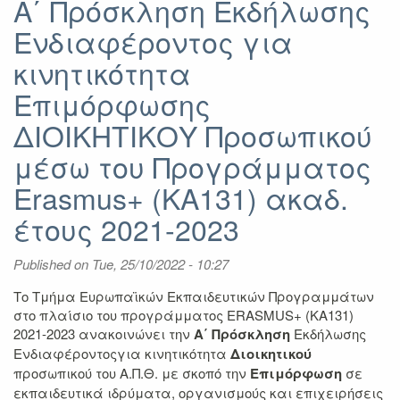
Α΄ Πρόσκληση Εκδήλωσης
Εκδήλωσης
Ενδιαφέροντος για
Ενδιαφέροντος
για
κινητικότητα
κινητικότητα
Επιμόρφωσης
Επιμόρφωσης
ΔΙΔΑΚΤΙΚΟΥ
ΔΙΟΙΚΗΤΙΚΟΥ Προσωπικού
και
ΛΟΙΠΟΥ
μέσω του Προγράμματος
Προσωπικού
μέσω
Erasmus+ (KA131) ακαδ.
του
έτους 2021-2023
Προγράμματος
Erasmus+
(KA131)
Published on
Tue, 25/10/2022 - 10:27
2021-
2023
Το Τμήμα Ευρωπαϊκών Εκπαιδευτικών Προγραμμάτων
στο πλαίσιο του προγράμματος ERASMUS+ (KA131)
2021-2023 ανακοινώνει την
Α΄ Πρόσκληση
Εκδήλωσης
Ενδιαφέροντοςγια κινητικότητα
Διοικητικού
προσωπικού του Α.Π.Θ. με σκοπό την
Επιμόρφωση
σε
εκπαιδευτικά ιδρύματα, οργανισμούς και επιχειρήσεις