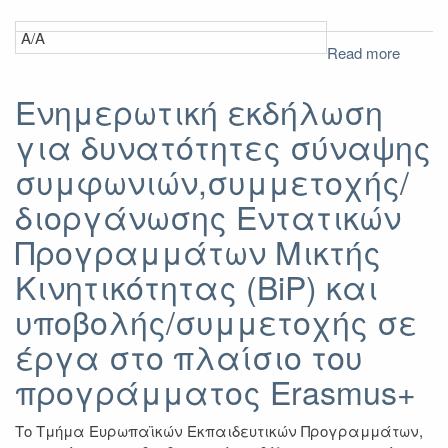
Α/Α
Read more
about
Αποτε
A'
Ενημερωτική εκδήλωση
Πρόσκ
για δυνατότητες σύναψης
για
Επιμό
συμφωνιών,συμμετοχής/
ΔΙΟΙΚ
Προσω
διοργάνωσης Εντατικών
μέσω
Προγραμμάτων Μικτής
του
Προγρ
Κινητικότητας (BiP) και
Erasm
2021-
υποβολής/συμμετοχής σε
2023
έργα στο πλαίσιο του
προγράμματος Erasmus+
Το Τμήμα Ευρωπαϊκών Εκπαιδευτικών Προγραμμάτων,