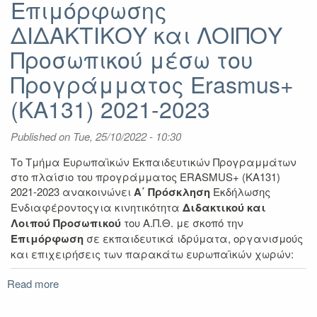
Επιμόρφωσης
Εντατικών
ΔΙΔΑΚΤΙΚΟΥ και ΛΟΙΠΟΥ
Προγραμμάτων
Μικτής
Προσωπικού μέσω του
Κινητικότητας
(BiP)
Προγράμματος Erasmus+
και
(KA131) 2021-2023
υποβολής/
συμμετοχής
σε
Published on
Tue, 25/10/2022 - 10:30
έργα
στο
Το Τμήμα Ευρωπαϊκών Εκπαιδευτικών Προγραμμάτων
πλαίσιο
στο πλαίσιο του προγράμματος ERASMUS+ (KA131)
του
2021-2023 ανακοινώνει
Α΄ Πρόσκληση
Εκδήλωσης
προγράμματος
Ενδιαφέροντοςγια κινητικότητα
Διδακτικού και
Erasmus+
Λοιπού Προσωπικού
του Α.Π.Θ. με σκοπό την
Επιμόρφωση
σε εκπαιδευτικά ιδρύματα, οργανισμούς
και επιχειρήσεις των παρακάτω ευρωπαϊκών χωρών:
Read more
about
Α΄
Πρόσκληση