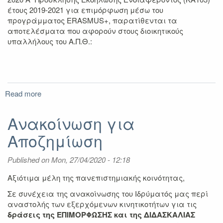
έτους 2019-2021 για επιμόρφωση μέσω του
προγράμματος ERASMUS+, παρατίθενται τα
αποτελέσματα που αφορούν στους διοικητικούς
υπαλλήλους του Α.Π.Θ.:
Read more
about
Αποτελέσματα
A'
Ανακοίνωση για
Πρόσκλησης
Αποζημίωση
για
Επιμόρφωση
ΔΙΟΙΚΗΤΙΚΟΥ
Published on
Mon, 27/04/2020 - 12:18
Προσωπικού
μέσω
Αξιότιμα μέλη της πανεπιστημιακής κοινότητας,
του
Σε συνέχεια της ανακοίνωσης του Ιδρύματός μας περί
Προγράμματος
αναστολής των εξερχόμενων κινητικοτήτων για τις
Erasmus+
δράσεις της ΕΠΙΜΟΡΦΩΣΗΣ και της ΔΙΔΑΣΚΑΛΙΑΣ
2019-