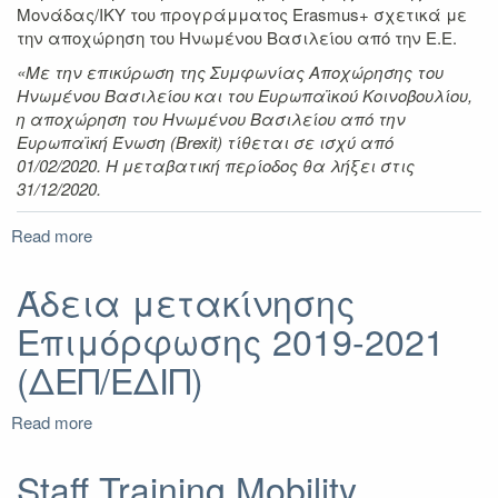
2021
Μονάδας/ΙΚΥ του προγράμματος Erasmus+ σχετικά με
την αποχώρηση του Ηνωμένου Βασιλείου από την Ε.Ε.
«Με την επικύρωση της Συμφωνίας Αποχώρησης του
Ηνωμένου Βασιλείου και του Ευρωπαϊκού Κοινοβουλίου,
η αποχώρηση του Ηνωμένου Βασιλείου από την
Ευρωπαϊκή Ένωση (Brexit) τίθεται σε ισχύ από
01/02/2020. Η μεταβατική περίοδος θα λήξει στις
31/12/2020.
Read more
about
Ενημέρωση
σχετικά
Άδεια μετακίνησης
με
Επιμόρφωσης 2019-2021
το
πρόγραμμα
(ΔΕΠ/ΕΔΙΠ)
Erasmus+
και
Read more
το
about
Brexit
Άδεια
μετακίνησης
Staff Training Mobility
Επιμόρφωσης