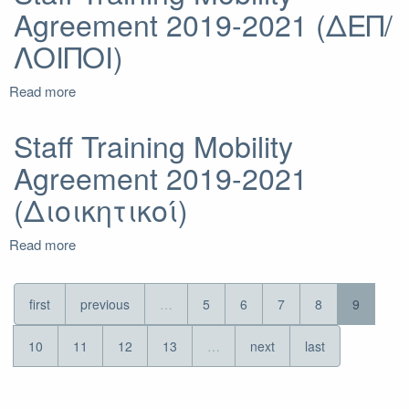
Agreement 2019-2021 (ΔΕΠ/
2019-
2021
ΛΟΙΠΟΙ)
(ΔΕΠ/
ΕΔΙΠ)
Read more
about
Staff
Training
Staff Training Mobility
Mobility
Agreement 2019-2021
Agreement
2019-
(Διοικητικοί)
2021
(ΔΕΠ/
Read more
ΛΟΙΠΟΙ)
about
Staff
Training
Mobility
first
previous
…
5
6
7
8
9
Agreement
2019-
10
11
12
13
…
next
last
2021
(Διοικητικοί)