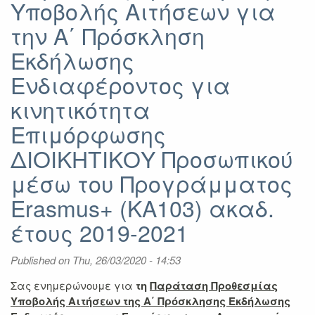
Υποβολής Αιτήσεων για
Αιτήσεων
A΄
την Α΄ Πρόσκληση
Πρόσκληση
Εκδήλωσης
Εκδήλωσης
Ενδιαφέροντος
Ενδιαφέροντος για
για
κινητικότητα
κινητικότητα
Επιμόρφωσης
ΔΙΔΑΚΤΙΚΟΥ
Επιμόρφωσης
και
ΔΙΟΙΚΗΤΙΚΟΥ Προσωπικού
ΛΟΙΠΟΥ
Προσωπικού
μέσω του Προγράμματος
μέσω
του
Erasmus+ (KA103) ακαδ.
Προγράμματος
έτους 2019-2021
Erasmus+
(KA103)
2019-
Published on
Thu, 26/03/2020 - 14:53
2021
Σας ενημερώνουμε για
τη
Παράταση Προθεσμίας
Υποβολής Αιτήσεων
της Α΄ Πρόσκλησης Εκδήλωσης