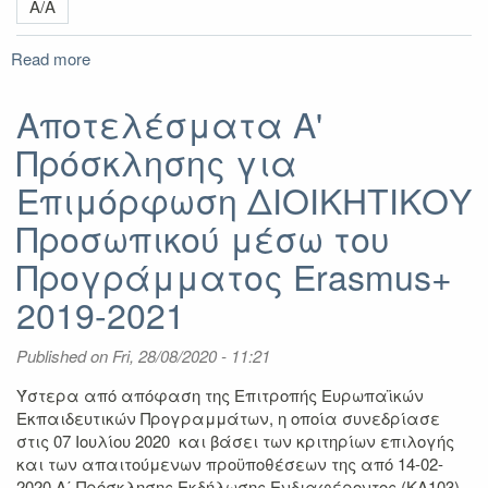
Α/Α
Read more
about
Αποτελέσματα
A'
Αποτελέσματα A'
Πρόσκλησης
Πρόσκλησης για
για
Επιμόρφωση
Επιμόρφωση ΔΙΟΙΚΗΤΙΚΟΥ
ΔΙΔΑΚΤΙΚΟΥ
Προσωπικού
Προσωπικού μέσω του
μέσω
Προγράμματος Erasmus+
του
Προγράμματος
2019-2021
Erasmus+
2019-
Published on
2021
Fri, 28/08/2020 - 11:21
Ύστερα από απόφαση της Επιτροπής Ευρωπαϊκών
Εκπαιδευτικών Προγραμμάτων, η οποία συνεδρίασε
στις 07 Ιουλίου 2020 και βάσει των κριτηρίων επιλογής
και των απαιτούμενων προϋποθέσεων της από 14-02-
2020 Α΄ Πρόσκλησης Εκδήλωσης Ενδιαφέροντος (ΚΑ103)