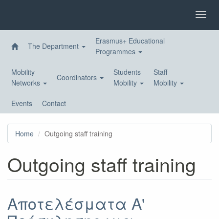
Skip
to
Toggl
main
navig
content
Erasmus+ Educational
The Department
Programmes
Mobility
Students
Staff
Coordinators
Networks
Mobility
Mobility
Events
Contact
Home
Outgoing staff training
Outgoing staff training
Αποτελέσματα A'