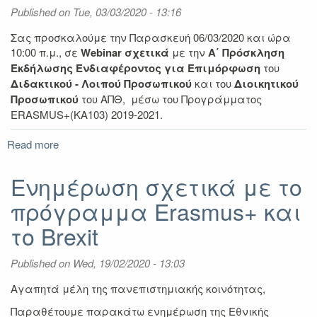
για
Published on
Tue, 03/03/2020 - 13:16
κινητικότητα
Επιμόρφωσης
Σας προσκαλούμε την Παρασκευή 06/03/2020 και ώρα
ΔΙΟΙΚΗΤΙΚΟΥ
10:00 π.μ., σε
Webinar σχετικά
με την
A΄ Πρόσκληση
Προσωπικού
Εκδήλωσης Ενδιαφέροντος για Επιμόρφωση
του
μέσω
Διδακτικού - Λοιπού Προσωπικού
και του
Διοικητικού
του
Προσωπικού
του ΑΠΘ, μέσω του Προγράμματος
Προγράμματος
ERASMUS+(ΚΑ103) 2019-2021.
Erasmus+
(KA103)
Read more
about
ακαδ.
Πρόσκληση
έτους
σε
Ενημέρωση σχετικά με το
2019-
Webinar
2021
πρόγραμμα Erasmus+ και
για
Επιμόρφωση
το Brexit
μέσω
του
Published on
Προγράμματος
Wed, 19/02/2020 - 13:03
ERASMUS+
Αγαπητά μέλη της πανεπιστημιακής κοινότητας,
(ΚΑ103)
2019-
Παραθέτουμε παρακάτω ενημέρωση της Εθνικής