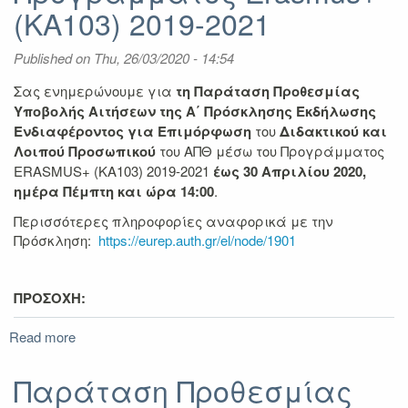
(KA103) 2019-2021
Published on
Thu, 26/03/2020 - 14:54
Σας ενημερώνουμε για
τη
Παράταση Προθεσμίας
Υποβολής Αιτήσεων
της
A
΄ Πρόσκλησης Εκδήλωσης
Ενδιαφέροντος για Επιμόρφωση
του
Διδακτικού και
Λοιπού Προσωπικού
του ΑΠΘ μέσω του Προγράμματος
ERASMUS+ (ΚΑ103) 2019-2021
έως 30 Απριλίου 2020,
ημέρα Πέμπτη και ώρα 14:00
.
Περισσότερες πληροφορίες αναφορικά με την
Πρόσκληση:
https://eurep.auth.gr/el/node/1901
ΠΡΟΣΟΧΗ:
Read more
about
Παράταση
Προθεσμίας
Παράταση Προθεσμίας
Υποβολής