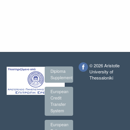
© 2026 Aristotle
Diploma
University of
Thessaloniki
Supplement
European
Credit
Transfer
System
European