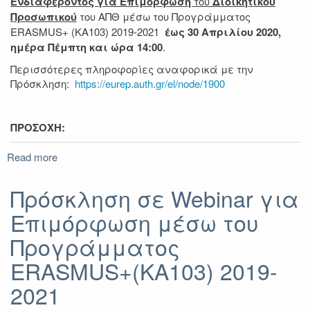
Ενδιαφέροντος για Επιμόρφωση
του
Διοικητικού
Προσωπικού
του ΑΠΘ μέσω του Προγράμματος
ERASMUS+ (ΚΑ103) 2019-2021
έως 30 Απριλίου 2020,
ημέρα Πέμπτη και ώρα 14:00
.
Περισσότερες πληροφορίες αναφορικά με την
Πρόσκληση:
https://eurep.auth.gr/el/node/1900
ΠΡΟΣΟΧΗ:
Read more
about
Παράταση
Προθεσμίας
Πρόσκληση σε Webinar για
Υποβολής
Επιμόρφωση μέσω του
Αιτήσεων
για
Προγράμματος
την
Α΄
ERASMUS+(ΚΑ103) 2019-
Πρόσκληση
2021
Εκδήλωσης
Ενδιαφέροντος