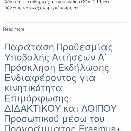
λόγω της πανδημίας του κορωνοϊού COVID-19, θα
2021
θέλαμε να σας ενημερώσουμε ότι:
Read more
about
Ανακοίνωση
για
Παράταση Προθεσμίας
Αποζημίωση
Υποβολής Αιτήσεων A΄
Πρόσκληση Εκδήλωσης
Ενδιαφέροντος για
κινητικότητα
Επιμόρφωσης
ΔΙΔΑΚΤΙΚΟΥ και ΛΟΙΠΟΥ
Προσωπικού μέσω του
Προγράμματος Erasmus+