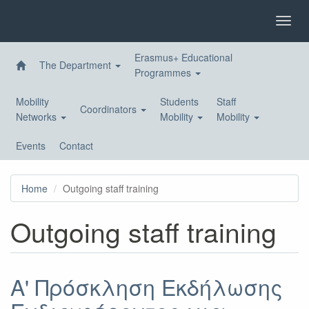
Skip
to
Toggl
main
navig
content
Erasmus+ Educational
The Department
Programmes
Mobility
Students
Staff
Coordinators
Networks
Mobility
Mobility
Events
Contact
Home
Outgoing staff training
Outgoing staff training
A' Πρόσκληση Εκδήλωσης