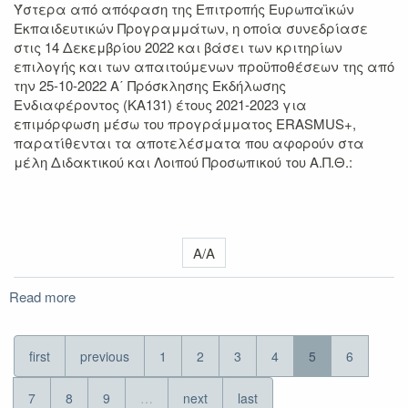
Ύστερα από απόφαση της Επιτροπής Ευρωπαϊκών
2021-
Εκπαιδευτικών Προγραμμάτων, η οποία συνεδρίασε
2023
στις 14 Δεκεμβρίου 2022 και βάσει των κριτηρίων
επιλογής και των απαιτούμενων προϋποθέσεων της από
την 25-10-2022 A΄ Πρόσκλησης Εκδήλωσης
Ενδιαφέροντος (ΚΑ131) έτους 2021-2023 για
επιμόρφωση μέσω του προγράμματος ERASMUS+,
παρατίθενται τα αποτελέσματα που αφορούν στα
μέλη Διδακτικού και Λοιπού Προσωπικού του Α.Π.Θ.:
Α/Α
Read more
about
Αποτελέσματα
A'
Πρόσκλησης
first
previous
1
2
3
4
5
6
για
Επιμόρφωση
7
8
9
…
next
last