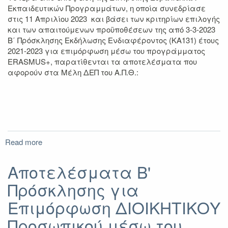
Εκπαιδευτικών Προγραμμάτων, η οποία συνεδρίασε
στις 11 Απριλίου 2023 και βάσει των κριτηρίων επιλογής
και των απαιτούμενων προϋποθέσεων της από 3-3-2023
B΄ Πρόσκλησης Εκδήλωσης Ενδιαφέροντος (ΚΑ131) έτους
2021-2023 για επιμόρφωση μέσω του προγράμματος
ERASMUS+, παρατίθενται τα αποτελέσματα που
αφορούν στα Μέλη ΔΕΠ του Α.Π.Θ.:
Read more
about
Αποτελέσματα
B'
Αποτελέσματα B'
Πρόσκλησης
Πρόσκλησης για
για
Επιμόρφωση
Επιμόρφωση ΔΙΟΙΚΗΤΙΚΟΥ
ΔΙΔΑΚΤΙΚΟΥ
Προσωπικού
Προσωπικού μέσω του
μέσω