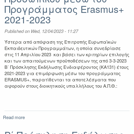
Προγράμματος Erasmus+
του
Προγράμματος
2021-2023
Erasmus+
2021-
Published on
2023
Wed, 12/04/2023 - 11:27
Ύστερα από απόφαση της Επιτροπής Ευρωπαϊκών
Εκπαιδευτικών Προγραμμάτων, η οποία συνεδρίασε
στις 11 Απριλίου 2023 και βάσει των κριτηρίων επιλογής
και των απαιτούμενων προϋποθέσεων της από 3-3-2023
B΄ Πρόσκλησης Εκδήλωσης Ενδιαφέροντος (ΚΑ131) έτους
2021-2023 για επιμόρφωση μέσω του προγράμματος
ERASMUS+, παρατίθενται τα αποτελέσματα που
αφορούν στους διοικητικούς υπαλλήλους του Α.Π.Θ.:
Read more
about
Αποτελέσματα
B'