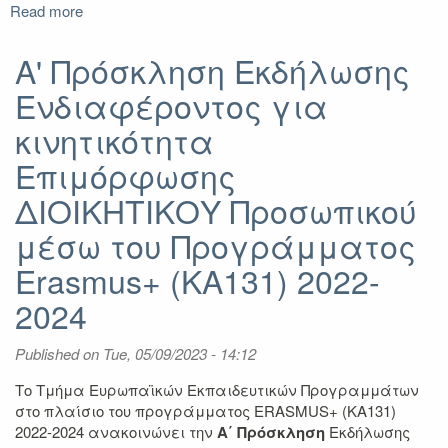
Read more
about
A'
Πρόσκληση
A' Πρόσκληση Εκδήλωσης
Εκδήλωσης
Ενδιαφέροντος για
Ενδιαφέροντος
για
κινητικότητα
κινητικότητα
Επιμόρφωσης
Επιμόρφωσης
ΔΙΔΑΚΤΙΚΟΥ
ΔΙΟΙΚΗΤΙΚΟΥ Προσωπικού
και
ΛΟΙΠΟΥ
μέσω του Προγράμματος
Προσωπικού
μέσω
Erasmus+ (KA131) 2022-
του
2024
Προγράμματος
Erasmus+
(KA131)
Published on
Tue, 05/09/2023 - 14:12
2022-
2024
Το Τμήμα Ευρωπαϊκών Εκπαιδευτικών Προγραμμάτων
στο πλαίσιο του προγράμματος ERASMUS+ (KA131)
2022-2024 ανακοινώνει την
Α΄ Πρόσκληση
Εκδήλωσης