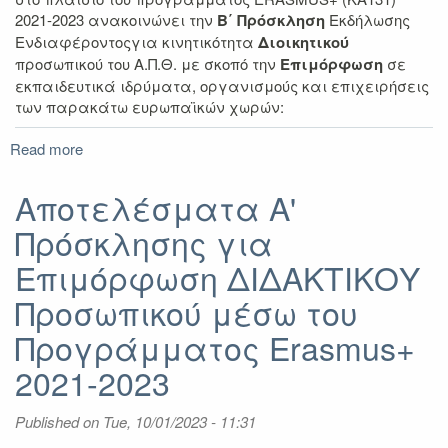
2021-2023 ανακοινώνει την
B
΄ Πρόσκληση
Εκδήλωσης
Ενδιαφέροντοςγια κινητικότητα
Διοικητικού
προσωπικού του Α.Π.Θ. με σκοπό την
Επιμόρφωση
σε
εκπαιδευτικά ιδρύματα, οργανισμούς και επιχειρήσεις
των παρακάτω ευρωπαϊκών χωρών:
Read more
about
B'
Πρόσκληση
Αποτελέσματα A'
Εκδήλωσης
Πρόσκλησης για
Ενδιαφέροντος
για
Επιμόρφωση ΔΙΔΑΚΤΙΚΟΥ
κινητικότητα
Επιμόρφωσης
Προσωπικού μέσω του
ΔΙΟΙΚΗΤΙΚΟΥ
Προγράμματος Erasmus+
Προσωπικού
μέσω
2021-2023
του
Προγράμματος
Published on
Erasmus+
Tue, 10/01/2023 - 11:31
(KA131)