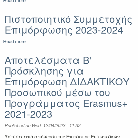
Read more
2024
ΛΟΙΠΟΙ)
about
Staff
Training
Πιστοποιητικό Συμμετοχής
Mobility
Επιμόρφωσης 2023-2024
Agreement
2022-
2024
Read more
about
(Διοικητικοί)
Πιστοποιητικό
Συμμετοχής
Αποτελέσματα B'
Επιμόρφωσης
Πρόσκλησης για
2023-
2024
Επιμόρφωση ΔΙΔΑΚΤΙΚΟΥ
Προσωπικού μέσω του
Προγράμματος Erasmus+
2021-2023
Published on
Wed, 12/04/2023 - 11:32
Ύστερα από απόφαση της Επιτροπής Ευρωπαϊκών