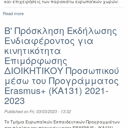
και επιχειρήσεις των παρακάτω ευρωπαϊκών χωρών:
Read more
about
Β΄
Πρόσκληση
B' Πρόσκληση Εκδήλωσης
Εκδήλωσης
Ενδιαφέροντος για
Ενδιαφέροντος
για
κινητικότητα
κινητικότητα
Επιμόρφωσης
Επιμόρφωσης
ΔΙΔΑΚΤΙΚΟΥ
ΔΙΟΙΚΗΤΙΚΟΥ Προσωπικού
και
ΛΟΙΠΟΥ
μέσω του Προγράμματος
Προσωπικού
μέσω
Erasmus+ (KA131) 2021-
του
2023
Προγράμματος
Erasmus+
(KA131)
Published on
Fri, 03/03/2023 - 13:32
2021-
2023
Το Τμήμα Ευρωπαϊκών Εκπαιδευτικών Προγραμμάτων
στο πλαίσιο του προγράμματος ERASMUS+ (KA131)