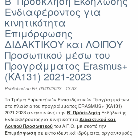
Β΄ Πρόσκληση Εκδήλωσης
Πρόσκλησης
Ενδιαφέροντος για
για
Επιμόρφωση
κινητικότητα
ΔΙΟΙΚΗΤΙΚΟΥ
Προσωπικού
Επιμόρφωσης
μέσω
ΔΙΔΑΚΤΙΚΟΥ και ΛΟΙΠΟΥ
του
Προγράμματος
Προσωπικού μέσω του
Erasmus+
2021-
Προγράμματος Erasmus+
2023
(KA131) 2021-2023
Published on
Fri, 03/03/2023 - 13:33
Το Τμήμα Ευρωπαϊκών Εκπαιδευτικών Προγραμμάτων
στο πλαίσιο του προγράμματος ERASMUS+ (KA131)
2021-2023 ανακοινώνει την
Β΄ Πρόσκληση
Εκδήλωσης
Ενδιαφέροντοςγια κινητικότητα
Διδακτικού και
Λοιπού Προσωπικού
του Α.Π.Θ. με σκοπό την
Επιμόρφωση
σε εκπαιδευτικά ιδρύματα, οργανισμούς