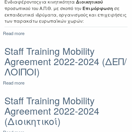
Ενδιαφέροντοςγια κινητικότητα
Διοικητικού
προσωπικού του Α.Π.Θ. με σκοπό την
Επιμόρφωση
σε
εκπαιδευτικά ιδρύματα, οργανισμούς και επιχειρήσεις
των παρακάτω ευρωπαϊκών χωρών:
Read more
about
A'
Πρόσκληση
Staff Training Mobility
Εκδήλωσης
Agreement 2022-2024 (ΔΕΠ/
Ενδιαφέροντος
για
ΛΟΙΠΟΙ)
κινητικότητα
Επιμόρφωσης
Read more
ΔΙΟΙΚΗΤΙΚΟΥ
about
Προσωπικού
Staff
μέσω
Training
Staff Training Mobility
του
Mobility
Agreement 2022-2024
Προγράμματος
Agreement
Erasmus+
2022-
(Διοικητικοί)
(KA131)
2024
2022-
(ΔΕΠ/