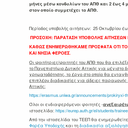
μήνες μέσω κονδυλίων του ΑΠΘ και 2 έως 4 
στον οποίο συμμετέχει το ΑΠΘ.
Περίοδος υποβολής αιτήσεων: 25 Οκτωβρίου έω
ΠΡΟΣΟΧΗ: ΠΑΡΑΤΑΣΗ ΥΠΟΒΟΛΗΣ ΑΙΤΗΣΕΩΝ ΜΕΧ
ΚΑΘΩΣ ΕΝΗΜΕΡΩΘΗΚΑΜΕ ΠΡΟΣΦΑΤΑ ΟΤΙ ΤΟ ΠΑ
ΚΑΙ ΝΗΣΙΑ ΦΕΡΟΕΣ
.
Οι φοιτήτριες/φοιτητές του ΑΠΘ που θα επιλέ
το Πανεπιστήμιο Δυτικής Αττικής για μέγιστο 
χρηματοδότησης, το έργο στο οποίο θα ενταχθ
επιπλέον διαδικασίες για άδειες παραμονής 
Αττικής:
https://erasmus.uniwa.gr/announcements/prokiryxi-t
Όλοι οι ενδιαφερόμενοι φοιτητές -
ανεξαιρέτ
ιστοσελίδα:
https://eurep.auth.gr/el/students/train
Από την ιστοσελίδα του ΤΕΕΠ θα ενημερωθείτε
Φορέα Υποδοχής
και τη
διαδικασία αξιολόγησ