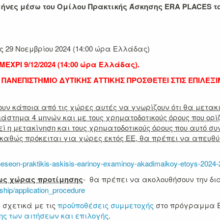
μήνες μέσω του Ομίλου Πρακτικής Άσκησης ERA PLACES το
ς 29 Νοεμβρίου 2024 (14:00 ώρα Ελλάδας)
ΡΙ 9/12/2024 (14:00 ώρα Ελλάδας).
ΝΕΠΙΣΤΗΜΙΟ ΔΥΤΙΚΗΣ ΑΤΤΙΚΗΣ ΠΡΟΣΘΕΤΕΙ ΣΤΙΣ ΕΠΙΛΕΞΙ
ξουν κάποια από τις χώρες αυτές να γνωρίζουν ότι θα μετα
διάστημα 4 μηνών και με τους χρηματοδοτικούς όρους που ορί
εί η μετακίνηση και τους χρηματοδοτικούς όρους που αυτό σ
καθώς πρόκειται για χώρες εκτός ΕΕ, θα πρέπει να απευθύ
heseon-praktikis-askisis-earinoy-examinoy-akadimaikoy-etoys-2024-
ως χώρας προτίμησης
- θα πρέπει να ακολουθήσουν την δ
eeship/application_procedure
 σχετικά με τις
προϋποθέσεις συμμετοχής
στο πρόγραμμα Er
ης των αιτήσεων και επιλογής
.