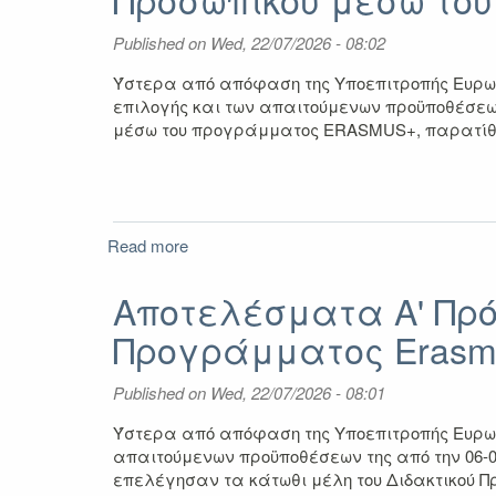
Επιμόρφωση
ΔΙΔΑΚΤΙΚΟΥ
Published on
Wed, 22/07/2026 - 08:02
Προσωπικού
μέσω
Ύστερα από απόφαση της Υποεπιτροπής Ευρωπ
του
επιλογής και των απαιτούμενων προϋποθέσεων
Προγράμματος
μέσω του προγράμματος ERASMUS+, παρατίθεντ
Erasmus+
2025-
2027
Read more
about
Αποτελέσματα
Α'
Αποτελέσματα Α' Πρό
Πρόσκλησης
Προγράμματος Erasmu
για
Επιμόρφωση
ΔΙΟΙΚΗΤΙΚΟΥ
Published on
Wed, 22/07/2026 - 08:01
Προσωπικού
μέσω
Ύστερα από απόφαση της Υποεπιτροπής Ευρωπ
του
απαιτούμενων προϋποθέσεων της από την 06-0
Προγράμματος
επελέγησαν τα κάτωθι μέλη του Διδακτικού Πρ