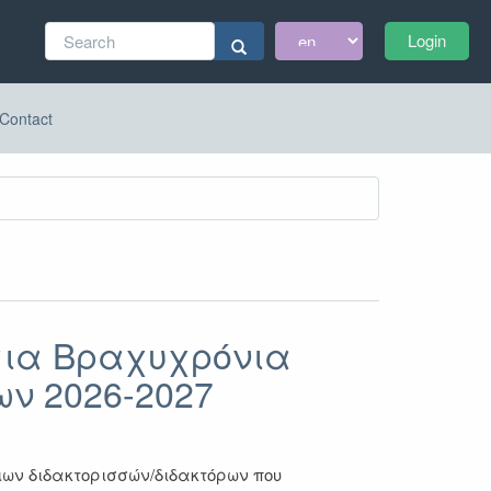
Search
Login
form
Search
Contact
για Βραχυχρόνια
ων 2026-2027
ιων διδακτορισσών/διδακτόρων που