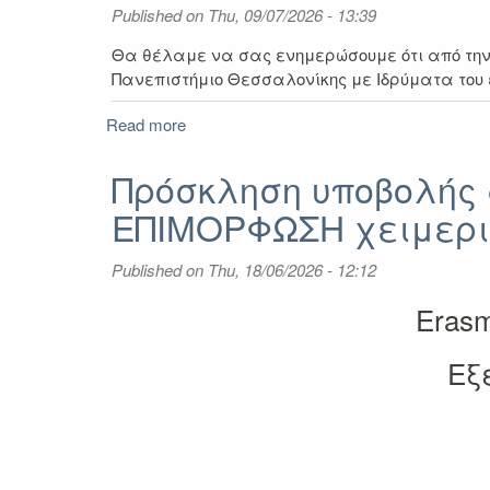
2026–
Published on
Thu, 09/07/2026 - 13:39
2027
(Α΄
Θα θέλαμε να σας ενημερώσουμε ότι από τη
Φάση)
Πανεπιστήμιο Θεσσαλονίκης με Ιδρύματα του 
Read more
about
Σύναψη
νέων
Πρόσκληση υποβολής α
συμφωνιών
ΕΠΙΜΟΡΦΩΣΗ χειμεριν
στη
Δράση
ERASMUS
Published on
Thu, 18/06/2026 - 12:12
του
Ευρωπαϊκού
Erasm
προγράμματος
ERASMUS+
Εξ
για
τα
ακαδημαϊκά
έτη
2027-