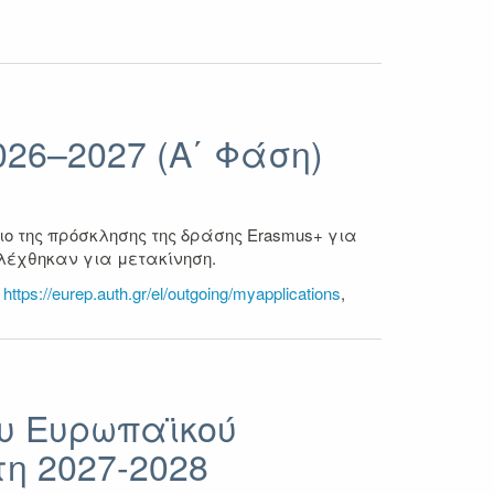
26–2027 (Α΄ Φάση)
ο της πρόσκλησης της δράσης Erasmus+ για
ιλέχθηκαν για μετακίνηση.
ο
https://eurep.auth.gr/el/outgoing/myapplications
,
υ Ευρωπαϊκού
η 2027-2028