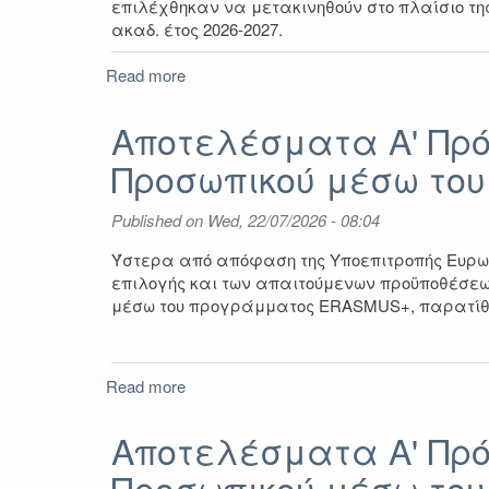
επιλέχθηκαν να μετακινηθούν στο πλαίσιο τη
ακαδ. έτος 2026-2027.
Read more
about
Αποτελέσματα
Πρόσκλησης
Αποτελέσματα Α' Πρ
υποβολής
Προσωπικού μέσω του
αιτήσεων
για
Βραχυχρόνια
Published on
Wed, 22/07/2026 - 08:04
κινητικότητα
υποψήφιων
Ύστερα από απόφαση της Υποεπιτροπής Ευρωπ
διδακτορισσών/
επιλογής και των απαιτούμενων προϋποθέσεων
διδακτόρων
μέσω του προγράμματος ERASMUS+, παρατίθεντ
2026-
2027
Read more
about
Αποτελέσματα
Α'
Αποτελέσματα Α' Πρ
Πρόσκλησης
Προσωπικού μέσω του
για