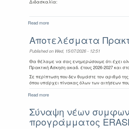
Erasmus+
Διδασκαλία:
2025-
2027
Read more
about
Αποτελέσματα
Α'
Αποτελέσματα Πρακτι
Πρόσκλησης
για
Published on
Wed, 15/07/2026 - 12:51
ΔΙΔΑΣΚΑΛΙΑ
μέσω
Θα θέλαμε να σας ενημερώσουμε ότι έχει ολο
του
Πρακτική Άσκηση ακαδ. έτους 2026-2027 και στ
Προγράμματος
Σε περίπτωση που δεν θυμάστε τον αριθμό τη
Erasmus+
όπου υπάρχει πίνακας όλων των αιτήσεων που
2025-
2027
Read more
about
(ΚΑ131)
Αποτελέσματα
Πρακτικής
Σύναψη νέων συμφων
Άσκησης
προγράμματος ERASM
ακαδ.
έτους