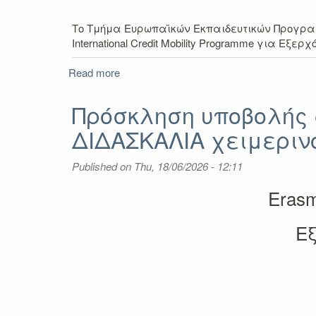
2028
Το Τμήμα Ευρωπαϊκών Εκπαιδευτικών Προγραμμ
International Credit Mοbility Programme για Ε
Read more
about
Πρόσκληση
υποβολής
Πρόσκληση υποβολής α
αιτήσεων
ΔΙΔΑΣΚΑΛΙΑ χειμεριν
Erasmus+
International
(KA171)
Published on
Thu, 18/06/2026 - 12:11
ΕΠΙΜΟΡΦΩΣΗ
χειμερινό
Erasm
εξάμηνο
2026-
Εξ
2027