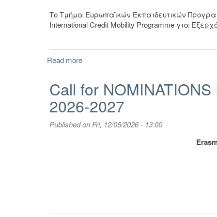
Το Τμήμα Ευρωπαϊκών Εκπαιδευτικών Προγραμμ
International Credit Mοbility Programme για Ε
Read more
about
Πρόσκληση
υποβολής
Call for NOMINATIONS 
αιτήσεων
2026-2027
Erasmus+
International
(KA171)
Published on
Fri, 12/06/2026 - 13:00
ΔΙΔΑΣΚΑΛΙΑ
χειμερινό
Erasmu
εξάμηνο
2026-
2027