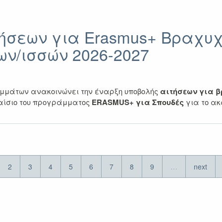
ήσεων για Erasmus+ Βραχυχ
ν/ισσών 2026-2027
μμάτων ανακοινώνει την έναρξη υποβολής
αιτήσεων για β
αίσιο του προγράμματος
ERASMUS+ για Σπουδές
για το ακ
2
3
4
5
6
7
8
9
…
next