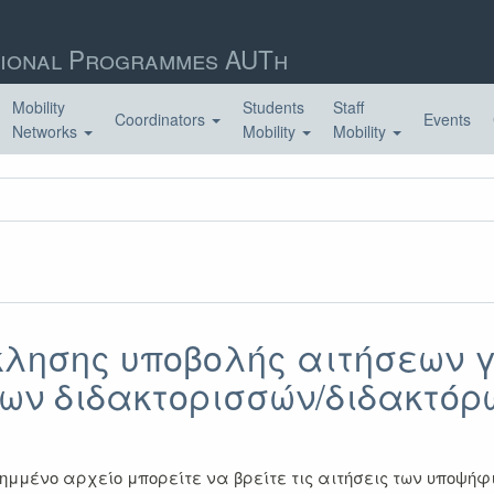
ional Programmes AUTh
Mobility
Students
Staff
Coordinators
Events
Networks
Mobility
Mobility
λησης υποβολής αιτήσεων 
ιων διδακτορισσών/διδακτόρ
μμένο αρχείο μπορείτε να βρείτε τις αιτήσεις των υποψήφ