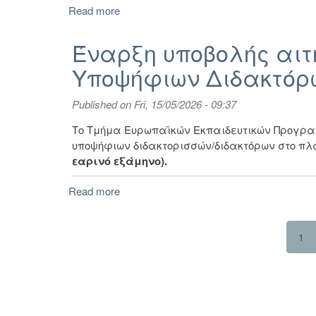
Read more
about
Call
for
Έναρξη υποβολής αιτ
NOMINATIONS
Υποψήφιων Διδακτόρω
Erasmus+
KA171
STAFF
Published on
Fri, 15/05/2026 - 09:37
Mobilities
winter
Το Τμήμα Ευρωπαϊκών Εκπαιδευτικών Προγρα
semester
υποψήφιων διδακτορισσών/διδακτόρων στο πλ
2026-
εαρινό εξάμηνο).
2027
Read more
about
Έναρξη
υποβολής
αιτήσεων
1
για
Erasmus+
Βραχυχρόνια
Κινητικότητα
Υποψήφιων