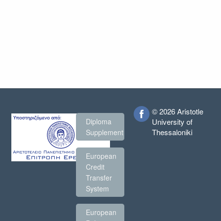
© 2026 Aristotle
Diploma
University of
Thessaloniki
Supplement
European
Credit
Transfer
System
European