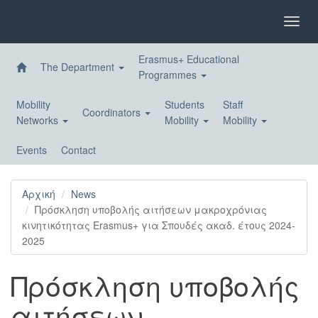
Skip
to
Toggl
main
navig
content
Erasmus+ Educational
The Department
Programmes
Mobility
Students
Staff
Coordinators
Networks
Mobility
Mobility
Events
Contact
Αρχική
News
Πρόσκληση υποβολής αιτήσεων μακροχρόνιας
κινητικότητας Erasmus+ για Σπουδές ακαδ. έτους 2024-
2025
Πρόσκληση υποβολής
αιτήσεων