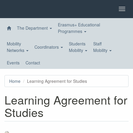
Skip
to
Toggl
main
navig
content
Erasmus+ Educational
The Department
Programmes
Mobility
Students
Staff
Coordinators
Networks
Mobility
Mobility
Events
Contact
Home
Learning Agreement for Studies
Learning Agreement for
Studies