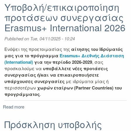
υποβολής
Υποβολή/επικαιροποίηση
αιτήσεων
προτάσεων συνεργασίας
Erasmus+
International
Erasmus+ International 2026
(KA171)
ΕΠΙΜΟΡΦΩΣΗ
Published on
Tue, 04/11/2025 - 10:24
Ενόψει της προετοιμασίας της
αίτησης του Ιδρύματός
μας για το πρόγραμμα
Erasmus+ Διεθνής Διάσταση
(
International)
για την περίοδο 2026-2029
, σας
προσκαλούμε να
υποβάλλετε νέες προτάσεις
συνεργασίας ή/και να επικαιροποιήσετε
υπάρχουσες συνεργασίες
με ιδρύματα μίας ή
περισσοτέρων
χωρών εταίρων (
Partner Countries) του
προγράμματος
.
Read more
about
Υποβολή/
επικαιροποίηση
Πρόσκληση υποβολής
προτάσεων