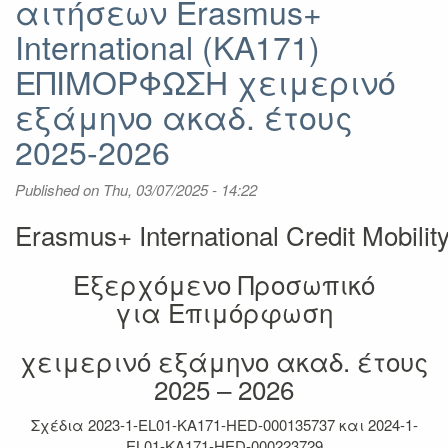
αιτήσεων Erasmus+
συνεργασίας
Erasmus+
International (KA171)
International
2026
ΕΠΙΜΟΡΦΩΣΗ χειμερινό
εξάμηνο ακαδ. έτους
2025-2026
Published on
Thu, 03/07/2025 - 14:22
Erasmus+ International Credit Mobil
Εξερχόμενο Προσωπικό
για Επιμόρφωση
χειμερινό εξάμηνο ακαδ. έτους
2025 – 2026
Σχέδια 2023-1-EL01-KA171-HED-000135737 και 2024-1-
EL01-KA171-HED-000223729