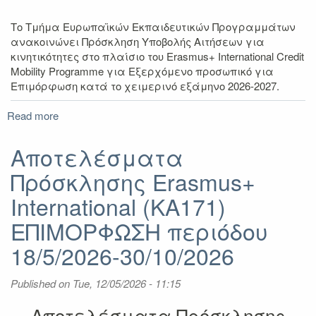
Το Τμήμα Ευρωπαϊκών Εκπαιδευτικών Προγραμμάτων
ανακοινώνει Πρόσκληση Υποβολής Αιτήσεων για
κινητικότητες στο πλαίσιο του Erasmus+ International Credit
Mοbility Programme για Εξερχόμενο προσωπικό για
Επιμόρφωση κατά το χειμερινό εξάμηνο 2026-2027.
Read more
about
Πρόσκληση
υποβολής
Αποτελέσματα
αιτήσεων
Πρόσκλησης Erasmus+
Erasmus+
International
International (KA171)
(KA171)
ΕΠΙΜΟΡΦΩΣΗ
ΕΠΙΜΟΡΦΩΣΗ περιόδου
χειμερινό
18/5/2026-30/10/2026
εξάμηνο
2026-
2027
Published on
Tue, 12/05/2026 - 11:15
Αποτελέσματα Πρόσκλησης