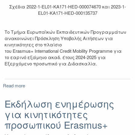
Σχέδια 2022-1-EL01-KA171-HED-000074670 και 2023-1-
EL01-KA171-HED-000135737
Το Τμήμα Ευρωπαϊκών Εκπαιδευτικών Προγραμμάτων
ανακοινώνει Πρόσκληση Υποβολής Αιτήσεων για
κινητικότητες στo πλαίσιo
του Erasmus+ International Credit Mοbility Programme για
το εαρινό εξάμηνο ακαδ. έτους 2024-2025 για
Εξερχόμενο προσωπικό για Διδασκαλία.
Read more
about
Πρόσκληση
Erasmus+
Εκδήλωση ενημέρωσης
International
για κινητικότητες
(KA171)
ΔΙΔΑΣΚΑΛΙΑ
προσωπικού Erasmus+
εαρινό
εξάμηνο