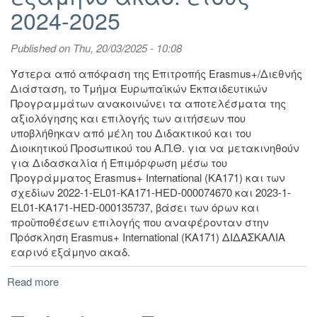
2025-
2024-2025
2026
Published on
Thu, 20/03/2025 - 10:08
Ύστερα από απόφαση της Επιτροπής Erasmus+/Διεθνής
Διάσταση, το Τμήμα Ευρωπαϊκών Εκπαιδευτικών
Προγραμμάτων ανακοινώνει τα αποτελέσματα της
αξιολόγησης και επιλογής των αιτήσεων που
υποβλήθηκαν από μέλη του Διδακτικού και του
Διοικητικού Προσωπικού του Α.Π.Θ. για να μετακινηθούν
για Διδασκαλία ή Επιμόρφωση μέσω του
Προγράμματος Erasmus+ International (KA171) και των
σχεδίων 2022-1-EL01-KA171-HED-000074670 και 2023-1-
EL01-KA171-HED-000135737, βάσει των όρων και
προϋποθέσεων επιλογής που αναφέρονταν στην
Πρόσκληση Erasmus+ International (KA171) ΔΙΔΑΣΚΑΛΙΑ
εαρινό εξάμηνο ακαδ.
Read more
about
Αποτελέσματα
Πρόσκλησης