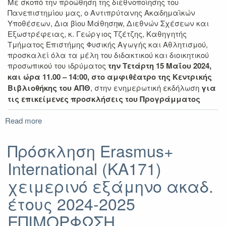
Με σκοπό την προώθηση της διεθνοποίησης του
ακαδ.
Πανεπιστημίου μας, o Αντιπρύτανης Ακαδημαϊκών
έτους
Υποθέσεων, Δια βίου Μάθησηw, Διεθνών Σχέσεων και
2024-
Εξωστρέφειας, κ. Γεώργιος Τζέτζης, Καθηγητής
2025
Τμήματος Επιστήμης Φυσικής Αγωγής και Αθλητισμού,
προσκαλεί όλα τα μέλη του διδακτικού και διοικητικού
προσωπικού του ιδρύματος
την Τετάρτη 15 Μαΐου 2024,
και ώρα 11.00 – 14:00, στο αμφιθέατρο της Κεντρικής
Βιβλιοθήκης του ΑΠΘ
, στην ενημερωτική εκδήλωση
για
τις επικείμενες προσκλήσεις του Προγράμματος
Read more
about
Εκδήλωση
ενημέρωσης
Πρόσκληση Erasmus+
για
International (KA171)
κινητικότητες
προσωπικού
χειμερινό εξάμηνο ακαδ.
Erasmus+
έτους 2024-2025
ΕΠΙΜΟΡΦΩΣΗ