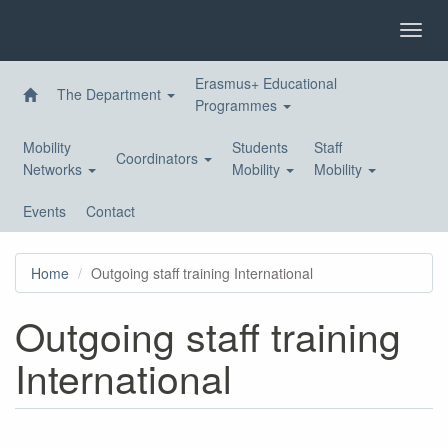
Skip
to
Toggl
main
navig
content
Erasmus+ Educational
The Department
Programmes
Mobility
Students
Staff
Coordinators
Networks
Mobility
Mobility
Events
Contact
Home
Outgoing staff training International
Outgoing staff training
International