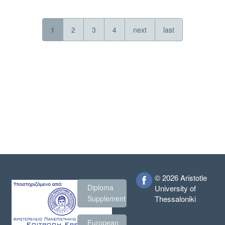
Πρόσκληση
Erasmus+
International
1
2
3
4
next
last
(KA171)
χειμερινό
εξάμηνο
ακαδ.
έτους
2024-
2025
ΕΠΙΜΟΡΦΩΣΗ
© 2026 Aristotle
Diploma
University of
Thessaloniki
Supplement
European