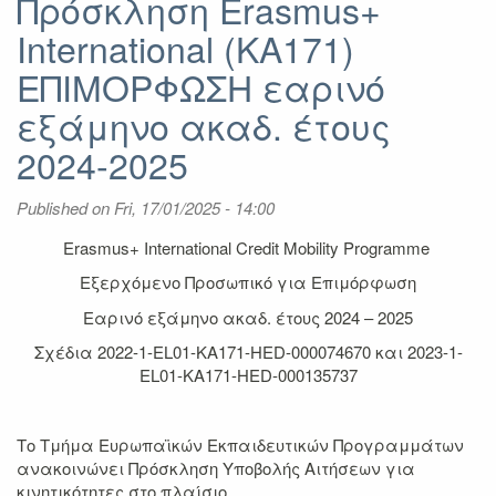
Πρόσκληση Erasmus+
Erasmus+
International (KA171)
International
(KA171)
ΕΠΙΜΟΡΦΩΣΗ εαρινό
ΔΙΔΑΣΚΑΛΙΑ
και
εξάμηνο ακαδ. έτους
ΕΠΙΜΟΡΦΩΣΗ
2024-2025
εαρινό
εξάμηνο
ακαδ.
Published on
Fri, 17/01/2025 - 14:00
έτους
2024-
Erasmus+ International Credit Mobility Programme
2025
Εξερχόμενο Προσωπικό για Επιμόρφωση
Εαρινό εξάμηνο ακαδ. έτους 2024 – 2025
Σχέδια 2022-1-EL01-KA171-HED-000074670 και 2023-1-
EL01-KA171-HED-000135737
Το Τμήμα Ευρωπαϊκών Εκπαιδευτικών Προγραμμάτων
ανακοινώνει Πρόσκληση Υποβολής Αιτήσεων για
κινητικότητες στο πλαίσιο