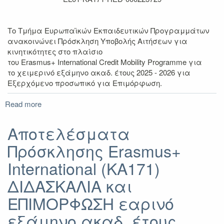
Το Τμήμα Ευρωπαϊκών Εκπαιδευτικών Προγραμμάτων
ανακοινώνει Πρόσκληση Υποβολής Αιτήσεων για
κινητικότητες στο πλαίσιο
του Erasmus+ International Credit Mοbility Programme για
το χειμερινό εξάμηνο ακαδ. έτους 2025 - 2026 για
Εξερχόμενο προσωπικό για Επιμόρφωση.
Read more
about
Πρόσκληση
υποβολής
Αποτελέσματα
αιτήσεων
Πρόσκλησης Erasmus+
Erasmus+
International
International (KA171)
(KA171)
ΕΠΙΜΟΡΦΩΣΗ
ΔΙΔΑΣΚΑΛΙΑ και
χειμερινό
ΕΠΙΜΟΡΦΩΣΗ εαρινό
εξάμηνο
ακαδ.
εξάμηνο ακαδ. έτους
έτους