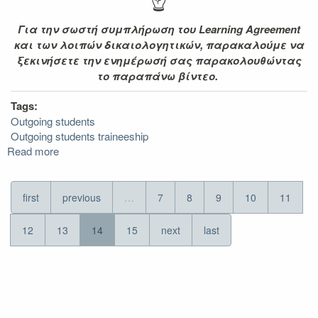
Για την σωστή συμπλήρωση του Learning Agreement
και των λοιπών δικαιολογητικών, παρακαλούμε να
ξεκινήσετε την ενημέρωσή σας παρακολουθώντας
το παραπάνω βίντεο.
Tags:
Outgoing students
Outgoing students traineeship
Read more
about
Συμφωνία
Μάθησης
για
first
previous
…
7
8
9
10
11
Πρακτική
Άσκηση
12
13
14
15
next
last
(Learning
Agreement
for
Traineeships)