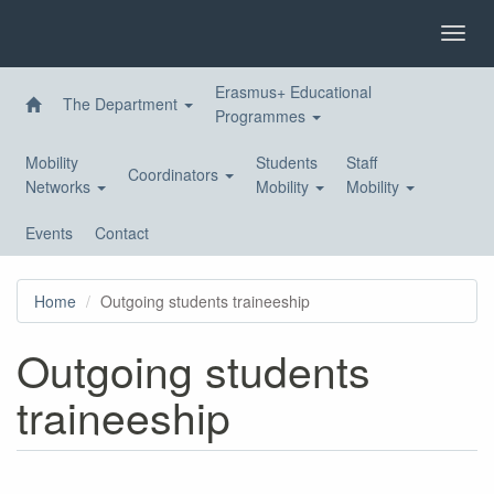
Skip
to
Toggl
main
navig
content
Erasmus+ Educational
The Department
Programmes
Mobility
Students
Staff
Coordinators
Networks
Mobility
Mobility
Events
Contact
Home
Outgoing students traineeship
Outgoing students
traineeship