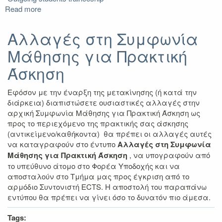
Read more
about
Ατομικό
Ημερολόγιο
Αλλαγές στη Συμφωνία
Πρακτικής
Μάθησης για Πρακτική
Άσκησης
Άσκηση
Εφόσον με την έναρξη της μετακίνησης (ή κατά την
διάρκεια) διαπιστώσετε ουσιαστικές αλλαγές στην
αρχική Συμφωνία Μάθησης για Πρακτική Άσκηση ως
προς το περιεχόμενο της πρακτικής σας άσκησης
(αντικείμενο/καθήκοντα) θα πρέπει οι αλλαγές αυτές
να καταγραφούν στο έντυπο
Αλλαγές στη Συμφωνία
Μάθησης για Πρακτική Άσκηση
, να υπογραφούν από
το υπεύθυνο άτομο στο Φορέα Υποδοχής και να
αποσταλούν στο Τμήμα μας προς έγκριση από το
αρμόδιο Συντονιστή ECTS. Η αποστολή του παραπάνω
εντύπου θα πρέπει να γίνει όσο το δυνατόν πιο άμεσα.
Tags: