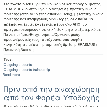
Στο πλαίσιο του Ευρωπαϊκού κοινοτικού προγράμματος
ERASMUS+, δίνεται η δυνατότητα σε προπτυχιακούς
φοιτητές (από το 1ο έτος σπουδών τους), μεταπτυχιακούς
φοιτητές και υποψήφιους διδάκτορες,
οι οποίοι θα
πρέπει να είναι εγγεγραμμένοι στο ΑΠΘ
, να
πραγματοποιήσουν πρακτική άσκηση στο εξωτερικό σε
Πανεπιστήμια/Επιχειρήσεις/Οργανισμούς,
προσφέροντάς τους ταυτόχρονα υποτροφία
κινητικότητας μέσω της τομεακής δράσης ERASMUS+
Πρακτική Άσκηση.
Tags:
Outgoing students
Outgoing students traineeship
Read more
about
Γενικές
Πληροφορίες
Πριν από την αναχώρηση
από τον Φορέα Υποδοχής
Θα πρέπει να δώσετε ιδιαίτερη προσοχή στα έντυπα