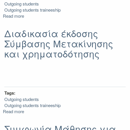
Outgoing students
Outgoing students traineeship
Read more
about
Αλλαγές
στη
Διαδικασία έκδοσης
Συμφωνία
Σύμβασης Μετακίνησης
Μάθησης
για
και χρηματοδότησης
Πρακτική
Άσκηση
Tags:
Outgoing students
Outgoing students traineeship
Read more
about
Διαδικασία
έκδοσης
Συμφωνία Μάθησης για
Σύμβασης