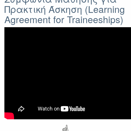
Πρακτική Άσκηση (Learning
Μετακίνησης
και
Agreement for Traineeships)
χρηματοδότησης
☝