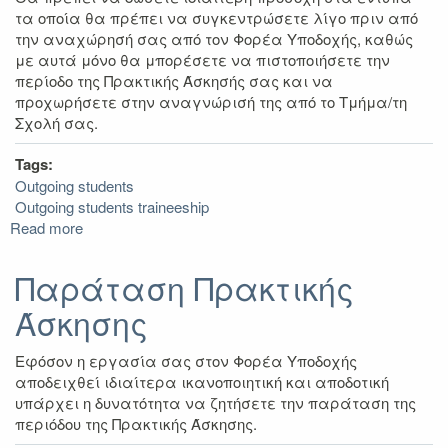
τα οποία θα πρέπει να συγκεντρώσετε λίγο πριν από
την αναχώρησή σας από τον Φορέα Υποδοχής, καθώς
με αυτά μόνο θα μπορέσετε να πιστο­ποιήσετε την
περίοδο της Πρακτικής Άσκησής σας και να
προχωρήσετε στην αναγνώρισή της από το Τμήμα/τη
Σχολή σας.
Tags:
Outgoing students
Outgoing students traineeship
Read more
about
Πριν
από
Παράταση Πρακτικής
την
Άσκησης
αναχώρηση
από
τον
Εφόσον η εργασία σας στον Φορέα Υποδοχής
Φορέα
αποδειχθεί ιδιαίτερα ικανοποιητική και αποδοτική
Υποδοχής
υπάρχει η δυνατότητα να ζητήσετε την παράταση της
περιόδου της Πρακτικής Άσκησης.