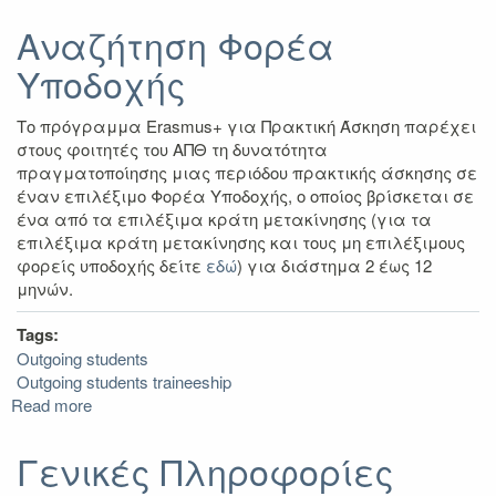
Κινητικότητα
φοιτητών
Αναζήτηση Φορέα
με
Υποδοχής
λιγότερες
ευκαιρίες
Το πρόγραμμα Erasmus+ για Πρακτική Άσκηση παρέχει
στους φοιτητές του ΑΠΘ τη δυνατότητα
πραγματοποίησης μιας περιόδου πρακτικής άσκησης σε
έναν επιλέξιμο Φορέα Υποδοχής, ο οποίος βρίσκεται σε
ένα από τα επιλέξιμα κράτη μετακίνησης (για τα
επιλέξιμα κράτη μετακίνησης και τους μη επιλέξιμους
φορείς υποδοχής δείτε
εδώ
) για διάστημα 2 έως 12
μηνών.
Tags:
Outgoing students
Outgoing students traineeship
Read more
about
Αναζήτηση
Φορέα
Γενικές Πληροφορίες
Υποδοχής