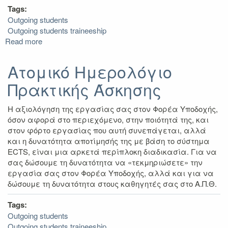
Tags:
Outgoing students
Outgoing students traineeship
Read more
about
Παράταση
Πρακτικής
Ατομικό Ημερολόγιο
Άσκησης
Πρακτικής Άσκησης
Η αξιολόγηση της εργασίας σας στον Φορέα Υποδοχής,
όσον αφορά στο περιεχόμενο, στην ποιότητά της, και
στον φόρτο εργασίας που αυτή συνεπάγεται, αλλά
και η δυνατότητα αποτίμησής της με βάση το σύστημα
ECTS, είναι μια αρκετά περίπλοκη διαδικασία. Για να
σας δώσουμε τη δυνατότητα να «τεκμηριώσετε» την
εργασία σας στον Φορέα Υποδοχής, αλλά και για να
δώσουμε τη δυνατό­τητα στους καθηγητές σας στο Α.Π.Θ.
Tags:
Outgoing students
Outgoing students traineeship