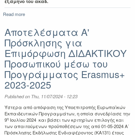
εξάμηνο του ακαδ.
Read more
about
Ενημερωτική
εκδήλωση
Αποτελέσματα Α'
σχετικά
Πρόσκλησης για
με
Erasmus+
Επιμόρφωση ΔΙΔΑΚΤΙΚΟΥ
βραχυχρόνια
κινητικότητα
Προσωπικού μέσω του
υποψήφιων
Προγράμματος Erasmus+
διδακτορισσών/
διδακτόρων
2023-2025
Published on
Thu, 11/07/2024 - 12:23
Ύστερα από απόφαση της Υποεπιτροπής Ευρωπαϊκών
Εκπαιδευτικών Προγραμμάτων, η οποία συνεδρίασε την
η
9
Ιουλίου 2024 και βάσει των κριτηρίων επιλογής και
των απαιτούμενων προϋποθέσεων της από 01-05-2024 Α΄
Πρόσκλησης Εκδήλωσης Ενδιαφέροντος (ΚΑ131) έτους