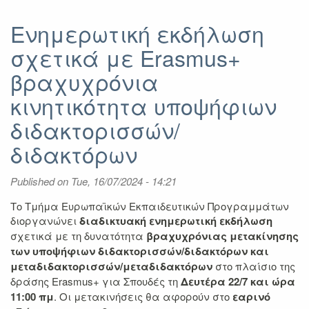
Πρόσκληση
υποβολής
Ενημερωτική εκδήλωση
αιτήσεων
σχετικά με Erasmus+
για
βραχυχρόνια
βραχυχρόνια
κινητικότητα
υποψήφιων
κινητικότητα υποψήφιων
διδακτορισσών/
διδακτορισσών/
διδακτόρων
διδακτόρων
Published on
Tue, 16/07/2024 - 14:21
Το Τμήμα Ευρωπαϊκών Εκπαιδευτικών Προγραμμάτων
διοργανώνει
διαδικτυακή ενημερωτική εκδήλωση
σχετικά με τη δυνατότητα
βραχυχρόνιας μετακίνησης
των υποψήφιων διδακτορισσών/διδακτόρων και
μεταδιδακτορισσών/μεταδιδακτόρων
στο πλαίσιο της
δράσης Erasmus+ για Σπουδές
τη
Δευτέρα 22/7 και ώρα
11:00 πμ
. Οι μετακινήσεις θα αφορούν στο
εαρινό