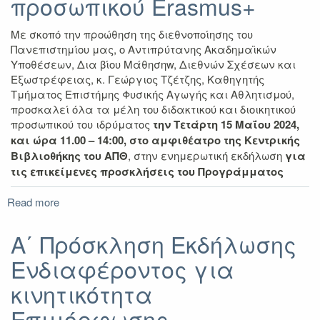
προσωπικού Erasmus+
κινητικότητα
υποψήφιων
Με σκοπό την προώθηση της διεθνοποίησης του
διδακτορισσών/
Πανεπιστημίου μας, o Αντιπρύτανης Ακαδημαϊκών
διδακτόρων
Υποθέσεων, Δια βίου Μάθησηw, Διεθνών Σχέσεων και
Εξωστρέφειας, κ. Γεώργιος Τζέτζης, Καθηγητής
Τμήματος Επιστήμης Φυσικής Αγωγής και Αθλητισμού,
προσκαλεί όλα τα μέλη του διδακτικού και διοικητικού
προσωπικού του ιδρύματος
την Τετάρτη 15 Μαΐου 2024,
και ώρα 11.00 – 14:00, στο αμφιθέατρο της Κεντρικής
Βιβλιοθήκης του ΑΠΘ
, στην ενημερωτική εκδήλωση
για
τις επικείμενες προσκλήσεις του Προγράμματος
Read more
about
Εκδήλωση
ενημέρωσης
Α΄ Πρόσκληση Εκδήλωσης
για
Ενδιαφέροντος για
κινητικότητες
προσωπικού
κινητικότητα
Erasmus+
Επιμόρφωσης