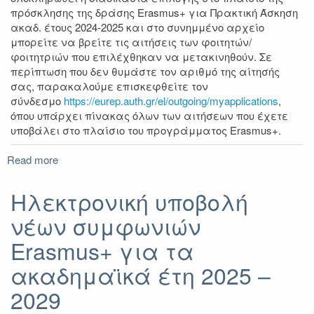
Erasmus+
πρόσκλησης της δράσης Erasmus+ για Πρακτική Άσκηση
2023-
ακαδ. έτους 2024-2025 και στο συνημμένο αρχείο
2025
μπορείτε να βρείτε τις αιτήσεις των φοιτητών/
φοιτητριών που επιλέχθηκαν να μετακινηθούν. Σε
περίπτωση που δεν θυμάστε τον αριθμό της αίτησής
σας, παρακαλούμε επισκεφθείτε τον
σύνδεσμο
https://eurep.auth.gr/el/outgoing/myapplications
,
όπου υπάρχει πίνακας όλων των αιτήσεων που έχετε
υποβάλει στο πλαίσιο του προγράμματος Erasmus+.
Read more
about
Αποτελέσματα
Erasmus+
Ηλεκτρονική υποβολή
Πρακτική
νέων συμφωνιών
Άσκηση
ακαδ.
Erasmus+ για τα
έτους
2024-
ακαδημαϊκά έτη 2025 –
2025
2029