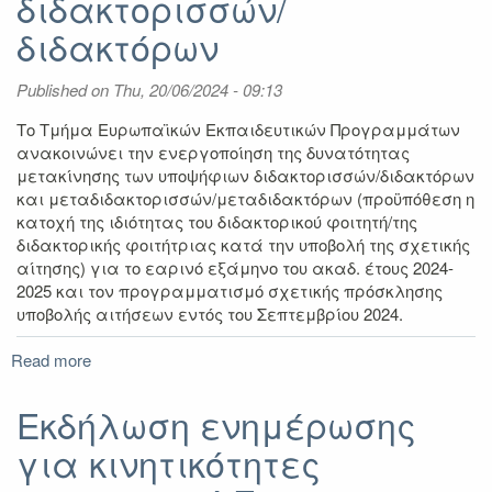
διδακτορισσών/
2025
διδακτόρων
–
2029
Published on
Thu, 20/06/2024 - 09:13
Το Τμήμα Ευρωπαϊκών Εκπαιδευτικών Προγραμμάτων
ανακοινώνει την ενεργοποίηση της δυνατότητας
μετακίνησης των υποψήφιων διδακτορισσών/διδακτόρων
και μεταδιδακτορισσών/μεταδιδακτόρων (προϋπόθεση η
κατοχή της ιδιότητας του διδακτορικού φοιτητή/της
διδακτορικής φοιτήτριας κατά την υποβολή της σχετικής
αίτησης) για το εαρινό εξάμηνο του ακαδ. έτους 2024-
2025 και τον προγραμματισμό σχετικής πρόσκλησης
υποβολής αιτήσεων εντός του Σεπτεμβρίου 2024.
Read more
about
Πρόσκληση
υποβολής
Εκδήλωση ενημέρωσης
αιτήσεων
για κινητικότητες
για
βραχυχρόνια