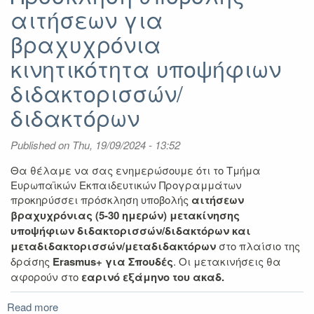
αιτήσεων για
επικείμενη
προκήρυξη
βραχυχρόνια
Erasmus+
Πρακτική
κινητικότητα υποψήφιων
Άσκηση
διδακτορισσών/
(εαρινό
εξάμηνο
διδακτόρων
2024-
2025)
Published on
Thu, 19/09/2024 - 13:52
Θα θέλαμε να σας ενημερώσουμε ότι το Τμήμα
Ευρωπαϊκών Εκπαιδευτικών Προγραμμάτων
προκηρύσσει πρόσκληση υποβολής
αιτήσεων
βραχυχρόνιας (5-30 ημερών) μετακίνησης
υποψήφιων διδακτορισσών/διδακτόρων και
μεταδιδακτορισσών/μεταδιδακτόρων
στο πλαίσιο της
δράσης
Erasmus+ για Σπουδές
. Οι μετακινήσεις θα
αφορούν στο
εαρινό εξάμηνο του ακαδ.
Read more
about