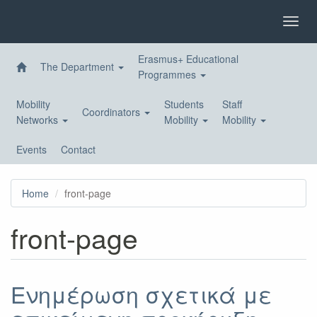
Skip
to
Toggl
main
navig
content
Erasmus+ Educational
The Department
Programmes
Mobility
Students
Staff
Coordinators
Networks
Mobility
Mobility
Events
Contact
Home
front-page
front-page
Ενημέρωση σχετικά με