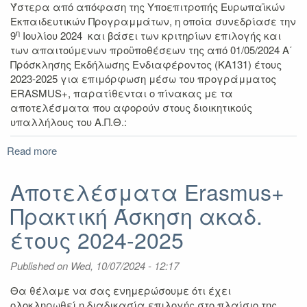
Ύστερα από απόφαση της Υποεπιτροπής Ευρωπαϊκών
Εκπαιδευτικών Προγραμμάτων, η οποία συνεδρίασε την
η
9
Ιουλίου 2024 και βάσει των κριτηρίων επιλογής και
των απαιτούμενων προϋποθέσεων της από 01/05/2024 Α΄
Πρόσκλησης Εκδήλωσης Ενδιαφέροντος (ΚΑ131) έτους
2023-2025 για επιμόρφωση μέσω του προγράμματος
ERASMUS+, παρατίθενται ο πίνακας με τα
αποτελέσματα που αφορούν στους διοικητικούς
υπαλλήλους του Α.Π.Θ.:
Read more
about
Αποτελέσματα
Α'
Αποτελέσματα Erasmus+
Πρόσκλησης
Πρακτική Άσκηση ακαδ.
για
Επιμόρφωση
έτους 2024-2025
ΔΙΟΙΚΗΤΙΚΟΥ
Προσωπικού
Published on
μέσω
Wed, 10/07/2024 - 12:17
του
Θα θέλαμε να σας ενημερώσουμε ότι έχει
Προγράμματος
ολοκληρωθεί η διαδικασία επιλογής στο πλαίσιο της