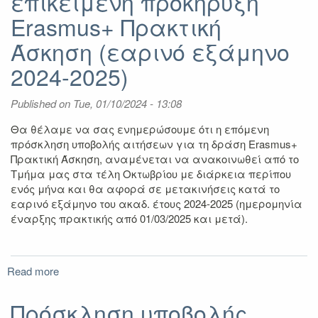
επικείμενη προκήρυξη
Erasmus+ Πρακτική
Άσκηση (εαρινό εξάμηνο
2024-2025)
Published on
Tue, 01/10/2024 - 13:08
Θα θέλαμε να σας ενημερώσουμε ότι η
επόμενη
πρόσκληση υποβολής αιτήσεων για τη δράση
Erasmus+
Πρακτική Άσκηση
, αναμένεται να ανακοινωθεί από το
Τμήμα μας σ
τα τέλη Οκτωβρίου
με διάρκεια περίπου
ενός μήνα και θα αφορά σε μετακινήσεις
κατά το
εαρινό εξάμηνο του ακαδ. έτους 2024-2025 (ημερομηνία
έναρξης πρακτικής από 01/03/2025 και μετά)
.
Read more
about
Ενημέρωση
σχετικά
Πρόσκληση υποβολής
με