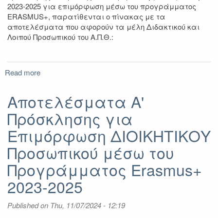
2023-2025 για επιμόρφωση μέσω του προγράμματος
ERASMUS+, παρατίθενται ο πίνακας με τα
αποτελέσματα που αφορούν τα μέλη Διδακτικού και
Λοιπού Προσωπικού του Α.Π.Θ.:
Read more
about
Αποτελέσματα
Α'
Αποτελέσματα Α'
Πρόσκλησης
Πρόσκλησης για
για
Επιμόρφωση
Επιμόρφωση ΔΙΟΙΚΗΤΙΚΟΥ
ΔΙΔΑΚΤΙΚΟΥ
Προσωπικού
Προσωπικού μέσω του
μέσω
Προγράμματος Erasmus+
του
Προγράμματος
2023-2025
Erasmus+
2023-
Published on
2025
Thu, 11/07/2024 - 12:19