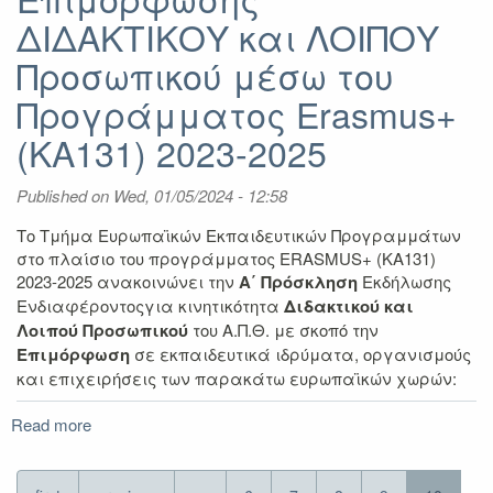
ΔΙΔΑΚΤΙΚΟΥ και ΛΟΙΠΟΥ
Προσωπικού μέσω του
Προγράμματος Erasmus+
(KA131) 2023-2025
Published on
Wed, 01/05/2024 - 12:58
Το Τμήμα Ευρωπαϊκών Εκπαιδευτικών Προγραμμάτων
στο πλαίσιο του προγράμματος ERASMUS+ (KA131)
2023-2025 ανακοινώνει την
Α΄ Πρόσκληση
Εκδήλωσης
Ενδιαφέροντοςγια κινητικότητα
Διδακτικού και
Λοιπού Προσωπικού
του Α.Π.Θ. με σκοπό την
Επιμόρφωση
σε εκπαιδευτικά ιδρύματα, οργανισμούς
και επιχειρήσεις των παρακάτω ευρωπαϊκών χωρών:
Read more
about
Α΄
Πρόσκληση