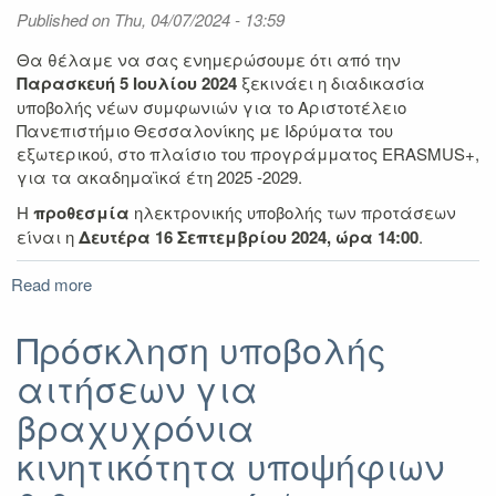
Published on
Thu, 04/07/2024 - 13:59
Θα θέλαμε να σας ενημερώσουμε ότι από την
Παρασκευή 5 Ιουλίου 2024
ξεκινάει η διαδικασία
υποβολής νέων συμφωνιών για το Αριστοτέλειο
Πανεπιστήμιο Θεσσαλονίκης με Ιδρύματα του
εξωτερικού, στο πλαίσιο του προγράμματος ERASMUS+,
για τα ακαδημαϊκά έτη 2025 -2029.
Η
προθεσμία
ηλεκτρονικής υποβολής των προτάσεων
είναι η
Δευτέρα 16 Σεπτεμβρίου 2024, ώρα 14:00
.
Read more
about
Ηλεκτρονική
υποβολή
Πρόσκληση υποβολής
νέων
αιτήσεων για
συμφωνιών
Erasmus+
βραχυχρόνια
για
τα
κινητικότητα υποψήφιων
ακαδημαϊκά
έτη