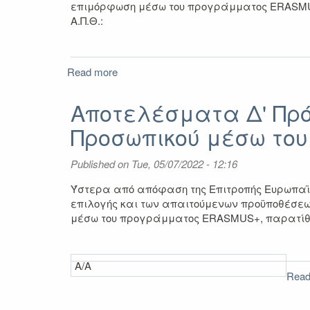
επιμόρφωση μέσω του προγράμματος ERASMUS
Α.Π.Θ.:
Read more
about
Αποτελέσματα
Δ'
Αποτελέσματα Δ' Πρ
Πρόσκλησης
Προσωπικού μέσω του
για
Επιμόρφωση
ΔΙΔΑΚΤΙΚΟΥ
Published on
Tue, 05/07/2022 - 12:16
Προσωπικού
μέσω
Ύστερα από απόφαση της Επιτροπής Ευρωπαϊκώ
του
επιλογής και των απαιτούμενων προϋποθέσεων
Προγράμματος
μέσω του προγράμματος ERASMUS+, παρατίθεν
Erasmus+
2020-
2022
Α/Α
Read