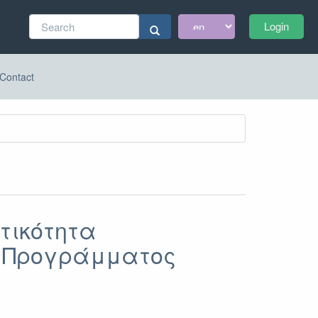
Search
Login
form
Search
Contact
τικότητα
υ Προγράμματος