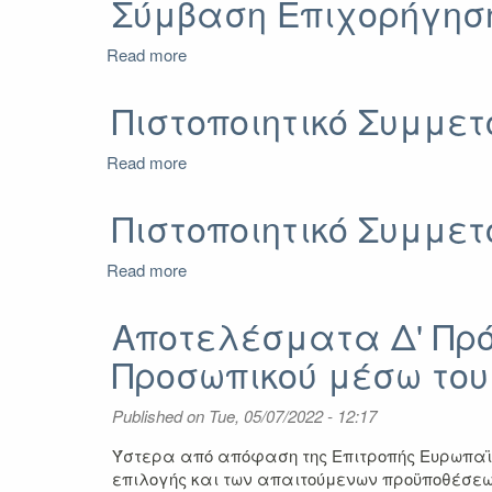
Σύμβαση Επιχορήγηση
(Διοικητικοί)
2021-
Προσωπικού
2023
2021-
Read more
about
2023
Σύμβαση
Επιχορήγησης
Πιστοποιητικό Συμμε
2021-
2023
Read more
about
Προσωπικού
Πιστοποιητικό
Συμμετοχής
Πιστοποιητικό Συμμε
Επιμόρφωσης
2022-
Read more
about
2023
Πιστοποιητικό
Συμμετοχής
Αποτελέσματα Δ' Πρ
Διδασκαλίας
Προσωπικού μέσω του
2022-
2023
Published on
Tue, 05/07/2022 - 12:17
Ύστερα από απόφαση της Επιτροπής Ευρωπαϊκώ
επιλογής και των απαιτούμενων προϋποθέσεων 