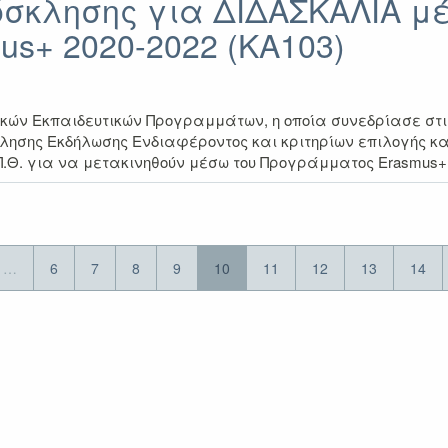
σκλησης για ΔΙΔΑΣΚΑΛΙΑ μ
Πρόσκλησης
s+ 2020-2022 (ΚΑ103)
για
Επιμόρφωση
ΔΙΟΙΚΗΤΙΚΟΥ
Προσωπικού
μέσω
ν Εκπαιδευτικών Προγραμμάτων, η οποία συνεδρίασε στις 
του
σκλησης Εκδήλωσης Ενδιαφέροντος και κριτηρίων επιλογής 
Προγράμματος
.Π.Θ. για να μετακινηθούν μέσω του Προγράμματος Erasmus+ 
Erasmus+
2020-
2022
…
6
7
8
9
10
11
12
13
14