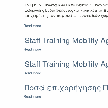
Το Τμήμα Ευρωπαϊκών Εκπαιδευτικών Προγραμ
Εκδήλωσης Ενδιαφέροντοςγια κινητικότητα
Δι
επιχειρήσεις των παρακάτω ευρωπαϊκών χωρ
Read more
about
Α΄
Πρόσκληση
Staff Training Mobilit
Εκδήλωσης
Ενδιαφέροντος
Read more
about
για
Staff
κινητικότητα
Training
Staff Training Mobility
Επιμόρφωσης
Mobility
ΔΙΟΙΚΗΤΙΚΟΥ
Agreement
Προσωπικού
Read more
about
2021-
μέσω
Staff
2023
του
Training
Ποσά επιχορήγησης Π
(ΔΕΠ/
Προγράμματος
Mobility
ΛΟΙΠΟΙ)
Erasmus+
Agreement
Read more
(KA131)
about
2021-
ακαδ.
Ποσά
2023
έτους
επιχορήγησης