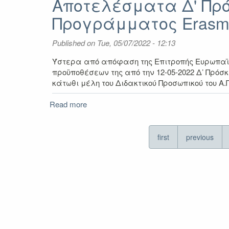
Αποτελέσματα Δ' Πρό
Προγράμματος Erasmu
Published on
Tue, 05/07/2022 - 12:13
Ύστερα από απόφαση της Επιτροπής Ευρωπαϊκώ
προϋποθέσεων της από την 12-05-2022 Δ’ Πρό
κάτωθι μέλη του Διδακτικού Προσωπικού του Α
Read more
about
Αποτελέσματα
Δ'
Πρόσκλησης
first
previous
για
ΔΙΔΑΣΚΑΛΙΑ
μέσω
του
Προγράμματος
Erasmus+
2020-
2022