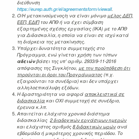
διεύθυνση
https://eurep.auth.gr/el/agreementsform/viewall
.
Ο/Η μετακινούμενος/η να είναι μόνιμο
μέλος ΔΕΠ,
ΕΕΠ, ΕΔΙΠ
του ΑΠΘ ή να έχει σύμβαση
εξαρτημένης σχέσης εργασίας (ΙΚΑ) με το ΑΠΘ
για Διδασκαλία, η οποία να είναι σε ισχύ κατά
τη διάρκεια της μετακίνησης.
Υπάρχει δυνατότητα συμμετοχής στο
Πρόγραμμα, ενώ γίνεται χρήση των τύπων
αδειών
βάσει της υπ’ αριθμ. 2933/9-11-2016
απόφασης της Συγκλήτου,
με την προϋπόθεση ότι
τηρούνται οι όροι του Προγράμματος
(π.χ.
εξαιρούνται τα συνέδρια) και δεν υπάρχει
αλληλοεπικάλυψη εξόδων.
Η δραστηριότητα να αφορά
αποκλειστικά σε
διδασκαλία
και ΟΧΙ συμμετοχή σε συνέδριο,
έρευνα κ.λπ.
Απαιτείται ελάχιστο χρονικό διάστημα
διδασκαλίας
2 διαδοχικών εργάσιμων ημερών
και ελάχιστος αριθμός
8 διδακτικών ωρών
ανά
εβδομάδα ή μικρότερης χρονικής περιόδου. Το