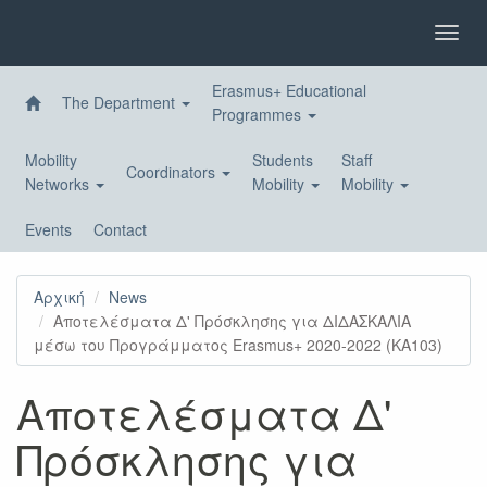
Skip
to
Toggl
main
navig
content
Erasmus+ Educational
The Department
Programmes
Mobility
Students
Staff
Coordinators
Networks
Mobility
Mobility
Events
Contact
Αρχική
News
Αποτελέσματα Δ' Πρόσκλησης για ΔΙΔΑΣΚΑΛΙΑ
μέσω του Προγράμματος Erasmus+ 2020-2022 (ΚΑ103)
Αποτελέσματα Δ'
Πρόσκλησης για