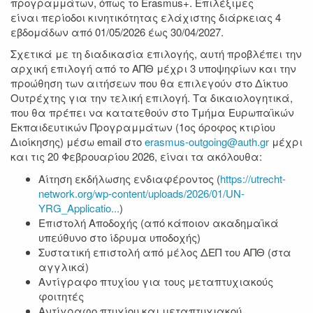
προγραμμάτων, όπως το Erasmus+. Επιλέξιμες
είναι περίοδοι κινητικότητας
ελάχιστης διάρκειας 4
εβδομάδων από 01/05/2026 έως 30/04/2027
.
Σχετικά με τη διαδικασία επιλογής, αυτή προβλέπει την
αρχική επιλογή από το ΑΠΘ μέχρι 3 υποψηφίων και την
προώθηση των αιτήσεων που θα επιλεγούν στο Δίκτυο
Ουτρέχτης για την τελική επιλογή. Τα δικαιολογητικά,
που θα πρέπει να κατατεθούν στο Τμήμα Ευρωπαϊκών
Εκπαιδευτικών Προγραμμάτων (1ος όροφος κτιρίου
Διοίκησης) μέσω email στο
erasmus-outgoing@auth.gr
μέχρι
και τις 20 Φεβρουαρίου 2026, είναι τα ακόλουθα:
Αίτηση εκδήλωσης ενδιαφέροντος (
https://utrecht-
network.org/wp-content/uploads/2026/01/UN-
YRG_Applicatio...
)
Επιστολή Αποδοχής (από κάποιον ακαδημαϊκά
υπεύθυνο στο ίδρυμα υποδοχής)
Συστατική επιστολή από μέλος ΔΕΠ του ΑΠΘ (στα
αγγλικά)
Αντίγραφο πτυχίου για τους μεταπτυχιακούς
φοιτητές
Αντίγραφο πτυχίου και μεταπτυχιακού