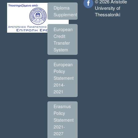
© 2026 Aristotle
Diploma
University of
Thessaloniki
Supplement
European
Credit
Transfer
System
European
Policy
Statement
2014-
2021
Erasmus
Policy
Statement
2021-
2027