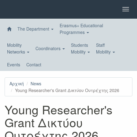
Skip
to
Toggl
main
navig
content
Erasmus+ Educational
The Department
Programmes
Mobility
Students
Staff
Coordinators
Networks
Mobility
Mobility
Events
Contact
Αρχική
News
Young Researcher's Grant Δικτύου Ουτρέχτης 2026
Young Researcher's
Grant Δικτύου
Ουτρέχτης 2026