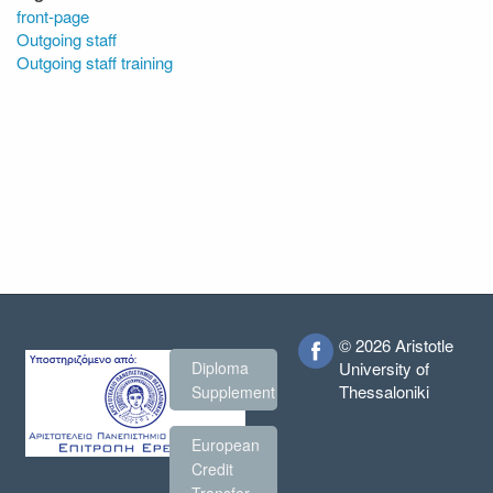
front-page
Outgoing staff
Outgoing staff training
© 2026 Aristotle
Diploma
University of
Thessaloniki
Supplement
European
Credit
Transfer