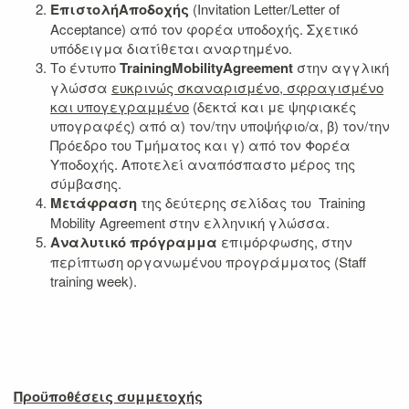
Επιστολή
Αποδοχής
(Invitation Letter/Letter of
Acceptance) από τον φορέα υποδοχής. Σχετικό
υπόδειγμα διατίθεται αναρτημένο.
Το έντυπο
Training
Mobility
Agreement
στην αγγλική
γλώσσα
ευκρινώς σκαναρισμένο, σφραγισμένο
και υπογεγραμμένο
(δεκτά και με ψηφιακές
υπογραφές) από α) τον/την υποψήφιο/α, β) τον/την
Πρόεδρο του Τμήματος και γ) από τον Φορέα
Υποδοχής. Αποτελεί αναπόσπαστο μέρος της
σύμβασης.
Μετάφραση
της δεύτερης σελίδας του Training
Mobility Agreement στην ελληνική γλώσσα.
Αναλυτικό πρόγραμμα
επιμόρφωσης, στην
περίπτωση οργανωμένου προγράμματος (Staff
training week).
Προϋποθέσεις συμμετοχής