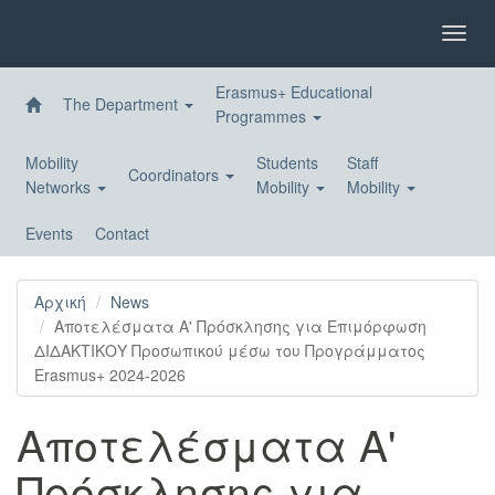
Skip
to
Toggl
main
navig
content
Erasmus+ Educational
The Department
Programmes
Mobility
Students
Staff
Coordinators
Networks
Mobility
Mobility
Events
Contact
Αρχική
News
Αποτελέσματα Α' Πρόσκλησης για Επιμόρφωση
ΔΙΔΑΚΤΙΚΟΥ Προσωπικού μέσω του Προγράμματος
Erasmus+ 2024-2026
Αποτελέσματα Α'
Πρόσκλησης για