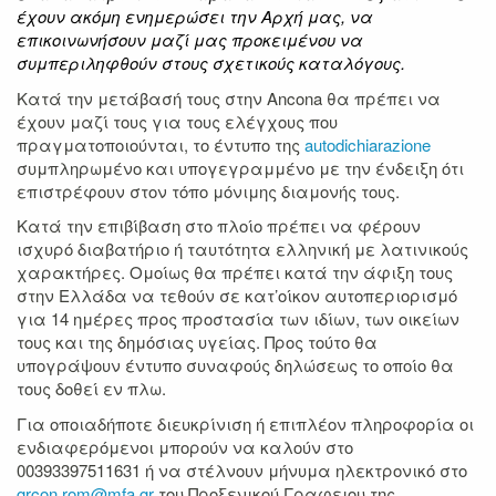
έχουν ακόμη ενημερώσει την Αρχή μας, να
επικοινωνήσουν μαζί μας προκειμένου να
συμπεριληφθούν στους σχετικούς καταλόγους.
Κατά την μετάβασή τους στην Ancona θα πρέπει να
έχουν μαζί τους για τους ελέγχους που
πραγματοποιούνται, το έντυπο της
autodichiarazione
συμπληρωμένο και υπογεγραμμένο με την ένδειξη ότι
επιστρέφουν στον τόπο μόνιμης διαμονής τους.
Κατά την επιβίβαση στο πλοίο πρέπει να φέρουν
ισχυρό διαβατήριο ή ταυτότητα ελληνική με λατινικούς
χαρακτήρες. Ομοίως θα πρέπει κατά την άφιξη τους
στην Ελλάδα να τεθούν σε κατ’οίκον αυτοπεριορισμό
για 14 ημέρες προς προστασία των ιδίων, των οικείων
τους και της δημόσιας υγείας. Προς τούτο θα
υπογράψουν έντυπο συναφούς δηλώσεως το οποίο θα
τους δοθεί εν πλω.
Για οποιαδήποτε διευκρίνιση ή επιπλέον πληροφορία οι
ενδιαφερόμενοι μπορούν να καλούν στο
00393397511631 ή να στέλνουν μήνυμα ηλεκτρονικό στο
grcon.rom@mfa.gr
του Προξενικού Γραφειου της