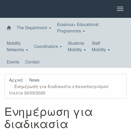
Skip
to
Toggl
main
navig
content
Erasmus+ Educational
The Department
Programmes
Mobility
Students
Staff
Coordinators
Networks
Mobility
Mobility
Events
Contact
Αρχική
News
Ενημέρωση για διαδικασία επαναπατρισμού
Ιταλία 20/03/2020
Ενημέρωση για
διαδικασία