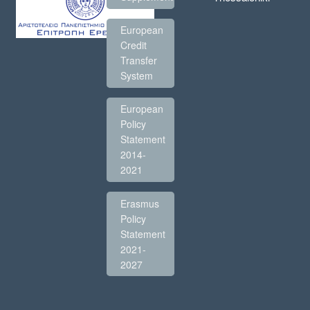
European
Credit
Transfer
System
European
Policy
Statement
2014-
2021
Erasmus
Policy
Statement
2021-
2027