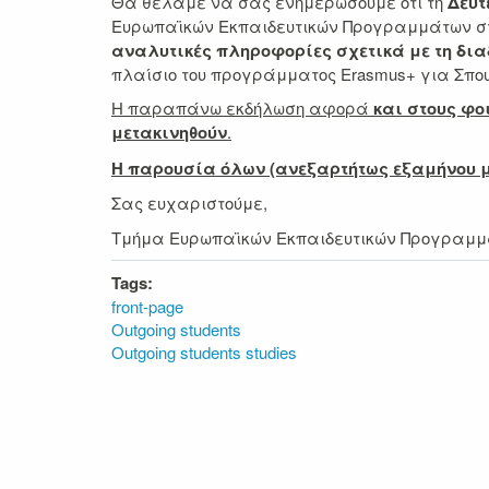
Θα θέλαμε να σας ενημερώσουμε ότι τη
Δευ
Ευρωπαϊκών Εκπαιδευτικών Προγραμμάτων σ
αναλυτικές πληροφορίες σχετικά με τη δια
πλαίσιο του προγράμματος Erasmus+ για Σπουδ
Η παραπάνω εκδήλωση αφορά
και στους φο
μετακινηθούν
.
Η παρουσία όλων (ανεξαρτήτως εξαμήνου μ
Σας ευχαριστούμε,
Τμήμα Ευρωπαϊκών Εκπαιδευτικών Προγραμ
Tags:
front-page
Outgoing students
Outgoing students studies