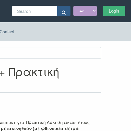
Search
Login
form
Search
Contact
+ Πρακτική
asmus+ για Πρακτική Άσκηση ακαδ. έτους
α μετακινηθούν (με φθίνουσα σειρά