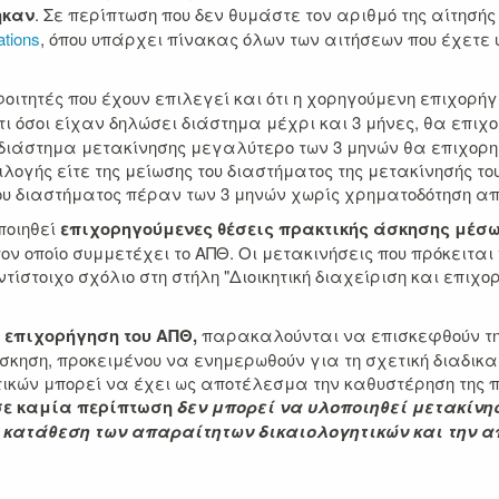
ηκαν
. Σε περίπτωση που δεν θυμάστε τον αριθμό της αίτησ
ations
, όπου υπάρχει πίνακας όλων των αιτήσεων που έχετε
φοιτητές που έχουν επιλεγεί και ότι η χορηγούμενη επιχορ
ότι όσοι είχαν δηλώσει διάστημα μέχρι και 3 μήνες, θα επι
διάστημα μετακίνησης μεγαλύτερο των 3 μηνών θα επιχορηγ
λογής είτε της μείωσης του διαστήματος της μετακίνησής το
 του διαστήματος πέραν των 3 μηνών χωρίς χρηματοδότηση α
ποιηθεί
επιχορηγούμενες θέσεις πρακτικής άσκησης μέσω
στον οποίο συμμετέχει το ΑΠΘ. Οι μετακινήσεις που πρόκειτ
ίστοιχο σχόλιο στη στήλη "Διοικητική διαχείριση και επιχο
 επιχορήγηση του ΑΠΘ,
παρακαλούνται να επισκεφθούν την
Άσκηση, προκειμένου να ενημερωθούν για τη σχετική διαδικα
κών μπορεί να έχει ως αποτέλεσμα την καθυστέρηση της πί
 σε καμία περίπτωση
δεν μπορεί να υλοποιηθεί μετακίνησ
 κατάθεση των απαραίτητων δικαιολογητικών και την 