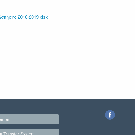
κησης 2018-2019.xlsx
ement
t Transfer System