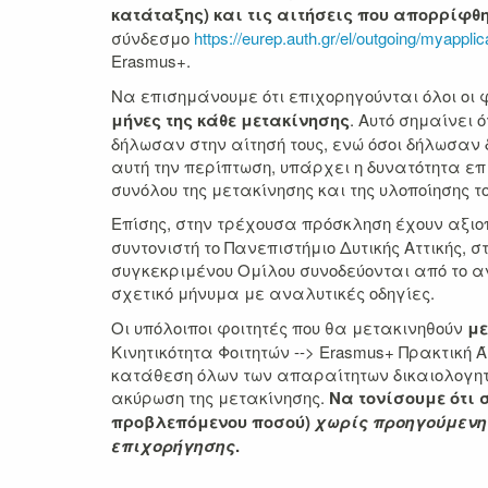
κατάταξης) και τις αιτήσεις που απορρίφθ
σύνδεσμο
https://eurep.auth.gr/el/outgoing/myapplic
Erasmus+.
Να επισημάνουμε ότι επιχορηγούνται όλοι οι 
μήνες της κάθε μετακίνησης
. Αυτό σημαίνει 
δήλωσαν στην αίτησή τους, ενώ όσοι δήλωσαν 
αυτή την περίπτωση, υπάρχει η δυνατότητα επι
συνόλου της μετακίνησης και της υλοποίησης
Επίσης, στην τρέχουσα πρόσκληση έχουν αξιο
συντονιστή το Πανεπιστήμιο Δυτικής Αττικής, 
συγκεκριμένου Ομίλου συνοδεύονται από το αντ
σχετικό μήνυμα με αναλυτικές οδηγίες.
Οι υπόλοιποι φοιτητές που θα μετακινηθούν
με
Κινητικότητα Φοιτητών --> Erasmus+ Πρακτική 
κατάθεση όλων των απαραίτητων δικαιολογητι
ακύρωση της μετακίνησης.
Να τονίσουμε ότι
προβλεπόμενου ποσού)
χωρίς προηγούμενη
επιχορήγησης
.