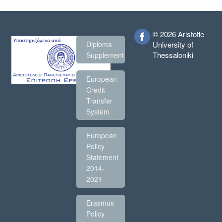
© 2026 Aristotle
Diploma
University of
Thessaloniki
Supplement
European
Credit
Transfer
System
European
Policy
Statement
2014-
2021
Erasmus
Policy