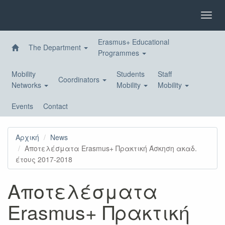
Skip
to
Toggl
main
navig
content
Erasmus+ Educational
The Department
Programmes
Mobility
Students
Staff
Coordinators
Networks
Mobility
Mobility
Events
Contact
Αρχική
News
Αποτελέσματα Erasmus+ Πρακτική Άσκηση ακαδ.
έτους 2017-2018
Αποτελέσματα
Erasmus+ Πρακτική