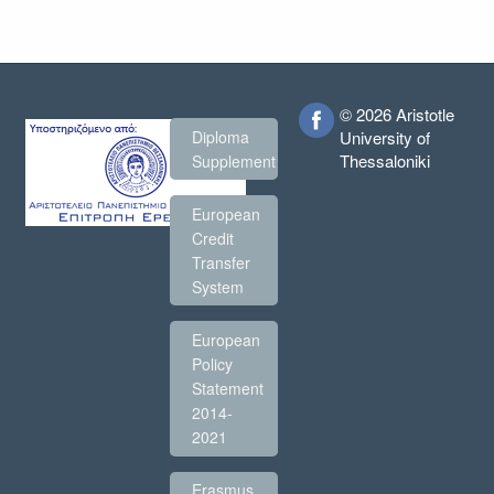
© 2026 Aristotle
Diploma
University of
Thessaloniki
Supplement
European
Credit
Transfer
System
European
Policy
Statement
2014-
2021
Erasmus