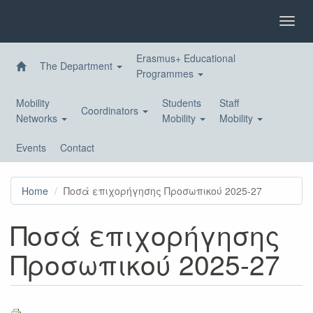
Skip
to
Toggl
main
navig
content
Erasmus+ Educational
The Department
Programmes
Mobility
Students
Staff
Coordinators
Networks
Mobility
Mobility
Events
Contact
Home
Ποσά επιχορήγησης Προσωπικού 2025-27
Ποσά επιχορήγησης
Προσωπικού 2025-27