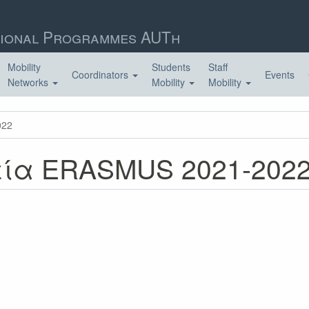
ional Programmes AUTh
Mobility
Students
Staff
Coordinators
Events
Networks
Mobility
Mobility
022
εία ERASMUS 2021-202