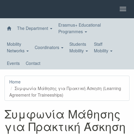
Skip
to
Toggl
main
navig
content
Erasmus+ Educational
The Department
Programmes
Mobility
Students
Staff
Coordinators
Networks
Mobility
Mobility
Events
Contact
Home
Συμφωνία Μάθησης για Πρακτική Άσκηση (Learning
Agreement for Traineeships)
Συμφωνία Μάθησης
για Πρακτική Άσκηση