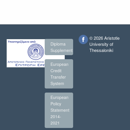
© 2026 Aristotle
Diploma
University of
Thessaloniki
Supplement
European
Credit
Transfer
System
European
Policy
Statement
2014-
2021