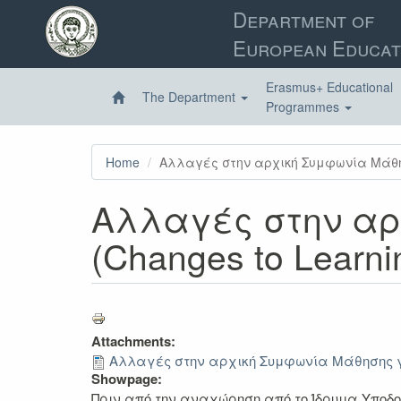
Skip
Department of
to
European Educat
main
content
Erasmus+ Educational
The Department
Programmes
Home
Αλλαγές στην αρχική Συμφωνία Μάθησης
Αλλαγές στην αρ
(Changes to Learni
Attachments:
Αλλαγές στην αρχική Συμφωνία Μάθησης για Σ
Showpage:
Πριν από την αναχώρηση από το Ίδρυμα Υποδ