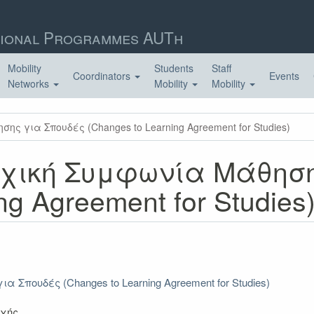
ional Programmes AUTh
Mobility
Students
Staff
Coordinators
Events
Networks
Mobility
Mobility
 για Σπουδές (Changes to Learning Agreement for Studies)
χική Συμφωνία Μάθηση
ng Agreement for Studies
πουδές (Changes to Learning Agreement for Studies)
οχής